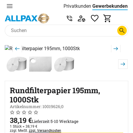
Privatkunden
Gewerbekunden
Menu
Preisliste:
Service & Beratung unter 0
Zum Hauptinhalt springen
Produktgalerie
Zur Kaufbox springen
Rundfilterpapier 195mm,
1000Stk
Artikelnummer: 10019626;0
Noch keine Bewertungen abgegeben
0 Bewertungen
38
,
19
€
Lieferzeit 5-10 Werktage
1 Stück =
38
,
19
€
Steuerhinweis:
zzgl. MwSt.
zzgl. Versandkosten