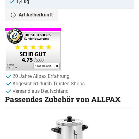
1,4 kg
Artikelherkunft
20 Jahre Allpax Erfahrung
Abgesichert durch Trusted Shops
Versand aus Deutschland
Passendes Zubehör von ALLPAX
Zubehör überspringen
K
N
0