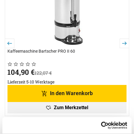
L
Kaffeemaschine Bartscher PRO II 60
Noch keine Bewertungen abgegeben
0 Bewertungen
jetzt:
104
,
90
€
statt:
122
,
07
€
Lieferzeit 5-10 Werktage
In den Warenkorb
Zum Merkzettel
Bewertungen - das sagen unsere
Kunden