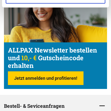
ALLPAX Newsletter bestellen
und
10,- €
Gutscheincode
erhalten
Jetzt anmelden und profitieren!
Bestell- & Seviceanfragen