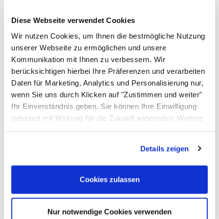
Noch keine Bewertungen abgegeben
0 Bewertungen
Schreiben Sie jetzt Ihre persönliche Erfahrung mit
Diese Webseite verwendet Cookies
diesem Artikel und helfen Sie anderen bei deren
Wir nutzen Cookies, um Ihnen die bestmögliche Nutzung
Kaufentscheidung
unserer Webseite zu ermöglichen und unsere
Rundfilterpapier 195mm, 1000Stk
Kommunikation mit Ihnen zu verbessern. Wir
berücksichtigen hierbei Ihre Präferenzen und verarbeiten
Einloggen und Bewertung schreiben
Daten für Marketing, Analytics und Personalisierung nur,
Das könnte Ihnen ebenfalls gefallen
wenn Sie uns durch Klicken auf "Zustimmen und weiter"
Ihr Einverständnis geben. Sie können Ihre Einwilligung
Artikel überspringen
jederzeit mit Wirkung für die Zukunft widerrufen. Weitere
Kaffeekanne, poliert mit Kaltgriff
Informationen zu den Cookies und
Anpassungsmöglichkeiten finden Sie unter dem Button
Details zeigen
ab:
ab
8
,
40
€
"Details anzeigen".
Cookies zulassen
Nur notwendige Cookies verwenden