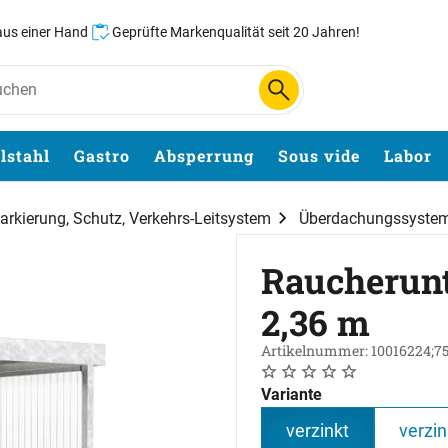
 aus einer Hand
Geprüfte Markenqualität seit 20 Jahren!
lstahl
Gastro
Absperrung
Sous vide
Labor
arkierung, Schutz, Verkehrs-Leitsystem
Überdachungssyste
Raucherunte
2,36 m
Artikelnummer: 10016224;7
Noch keine Bewertungen 
0 Bewertungen
Variante
verzinkt
verzin