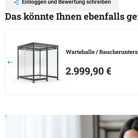
Einloggen und Bewertung schreiben
Das könnte Ihnen ebenfalls ge
Artikel überspringen
Wartehalle / Raucherunterst
jetzt:
2.999
,
90
€