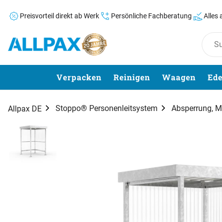
Preisvorteil direkt ab Werk
Persönliche Fachberatung
Alles
Zum Hauptinhalt springen
Verpacken
Reinigen
Waagen
Ede
Stoppo® Personenleitsystem
Absperrung, M
Allpax DE
Produktgalerie
Zur Kaufbox springen