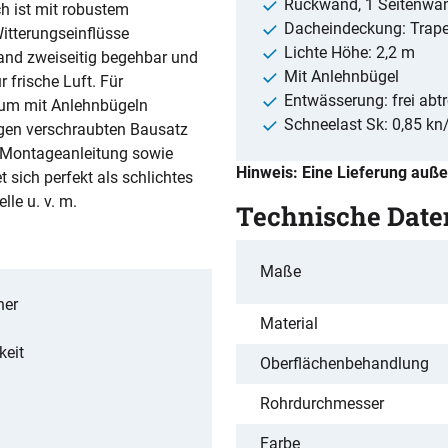
Rückwand, 1 Seitenwan
ch ist mit robustem
Dacheindeckung: Trap
itterungseinflüsse
Lichte Höhe: 2,2 m
tand zweiseitig begehbar und
Mit Anlehnbügel
 frische Luft. Für
Entwässerung: frei abt
aum mit Anlehnbügeln
Schneelast Sk: 0,85 kn
igen verschraubten Bausatz
rte Montageanleitung sowie
Hinweis: Eine Lieferung auße
sich perfekt als schlichtes
le u. v. m.
Technische Date
Maße
her
Material
keit
Oberflächenbehandlung
Rohrdurchmesser
Farbe