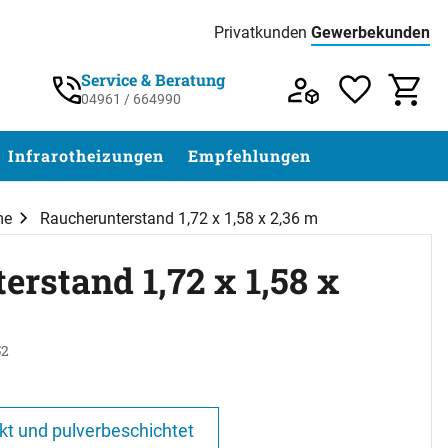
Privatkunden
Gewerbekunden
Preisliste:
Service & Beratung
04961 / 664990
Service & Beratung unter 04961 / 77 5
Infrarotheizungen
Empfehlungen
me
Raucherunterstand 1,72 x 1,58 x 2,36 m
rstand 1,72 x 1,58 x
52
abgegeben
kt und pulverbeschichtet