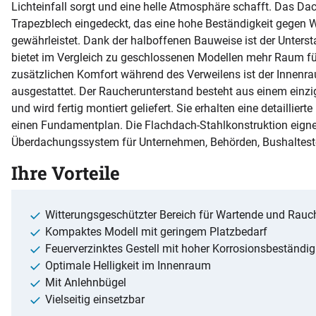
Lichteinfall sorgt und eine helle Atmosphäre schafft. Das Da
Trapezblech eingedeckt, das eine hohe Beständigkeit gegen W
gewährleistet. Dank der halboffenen Bauweise ist der Unters
bietet im Vergleich zu geschlossenen Modellen mehr Raum für
zusätzlichen Komfort während des Verweilens ist der Innenr
ausgestattet. Der Raucherunterstand besteht aus einem einz
und wird fertig montiert geliefert. Sie erhalten eine detaillie
einen Fundamentplan. Die Flachdach-Stahlkonstruktion eignet 
Überdachungssystem für Unternehmen, Behörden, Bushaltestel
Ihre Vorteile
Witterungsgeschützter Bereich für Wartende und Rauc
Kompaktes Modell mit geringem Platzbedarf
Feuerverzinktes Gestell mit hoher Korrosionsbeständig
Optimale Helligkeit im Innenraum
Mit Anlehnbügel
Vielseitig einsetzbar