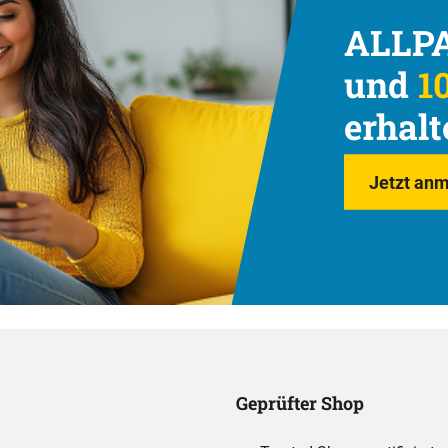
ALLPA
und
10
erhalt
Jetzt anm
Geprüfter Shop