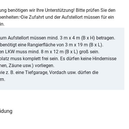
ung benötigen wir Ihre Unterstützung! Bitte prüfen Sie den
benheiten:•Die Zufahrt und der Aufstellort müssen für ein
in.
m Aufstellort müssen mind. 3 m x 4 m (B x H) betragen.
enötigt eine Rangierfläche von 3 m x 19 m (B x L).
den LKW muss mind. 8 m x 12 m (B x L) groß sein.
latz muss komplett frei sein. Es dürfen keine Hindernisse
nen, Zäune usw.) vorliegen.
e z. B. eine Tiefgarage, Vordach usw. dürfen die
rn.
eidung