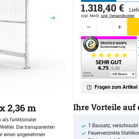
1.318
,
40
€
Lief
Steuerhinweis:
zzgl. MwSt.
zzgl. Versandkosten
Fragen zum Artikel
 x 2,36 m
Ihre Vorteile auf
 als funktionaler
1 Bausatz, verschraubt
Wetter. Die transparenten
Feuerverzinkte Stahlko
ür einen angenehmen