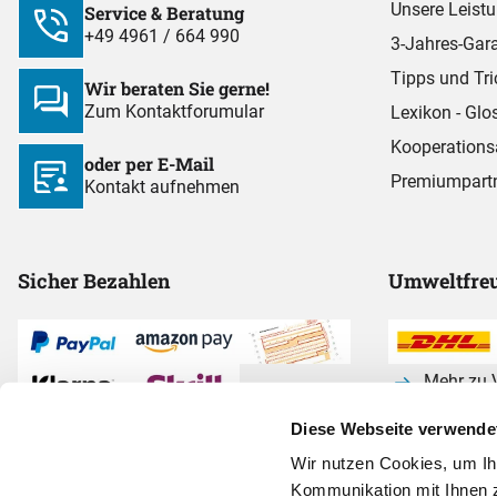
Unsere Leist
Service & Beratung
+49 4961 / 664 990
3-Jahres-Gara
Tipps und Tri
Wir beraten Sie gerne!
Zum Kontaktforumular
Lexikon - Glo
Kooperations
oder per E-Mail
Premiumpart
Kontakt aufnehmen
Sicher Bezahlen
Umweltfreu
Mehr zu V
Diese Webseite verwende
Alle Zahlarten anzeigen
Wir nutzen Cookies, um I
Kommunikation mit Ihnen z