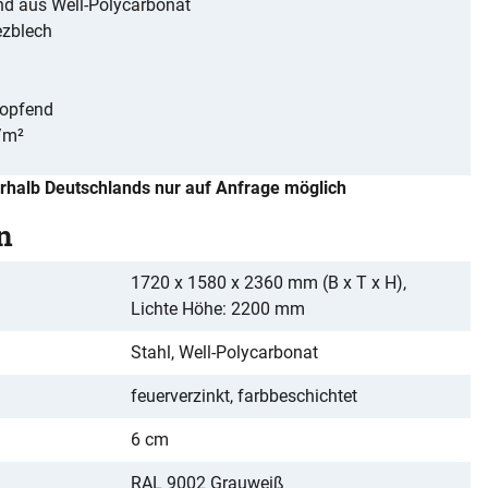
d aus Well-Polycarbonat
ezblech
ropfend
/m²
rhalb Deutschlands nur auf Anfrage möglich
n
1720 x 1580 x 2360 mm (B x T x H),
Lichte Höhe: 2200 mm
Stahl, Well-Polycarbonat
feuerverzinkt, farbbeschichtet
6 cm
RAL 9002 Grauweiß