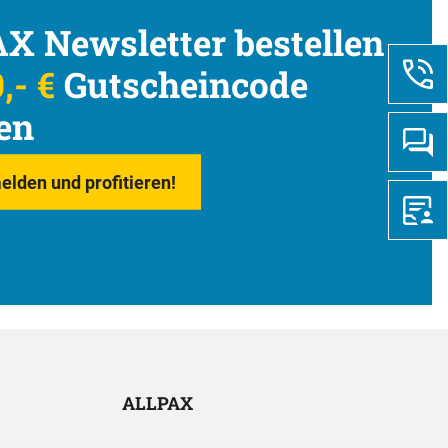
X Newsletter bestellen
,- €
Gutscheincode
en
elden und profitieren!
ALLPAX