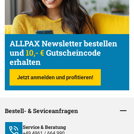
ALLPAX Newsletter bestellen
und
10,- €
Gutscheincode
erhalten
Jetzt anmelden und profitieren!
Bestell- & Seviceanfragen
Service & Beratung
+49 4961 / 664 990