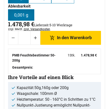
Ablesbarkeit
0,001 g
1.478
,
98
€
Lieferzeit 5-10 Werktage
Steuerhinweis:
zzgl. MwSt.
zzgl. Versandkosten
In den Warenkorb
PMB Feuchtebestimmer 50-
1
Stk.
1.478
,
98
€
200g
Gesamtpreis:
Ihre Vorteile auf einen Blick
Kapazität:50g,160g oder 200g
Waagschale: 100mm Ø
Heiztemperatur: 50 - 160°C in Schritten zu 1°C
Nullpunkt-Justierung ermöglicht Nullpunkt-