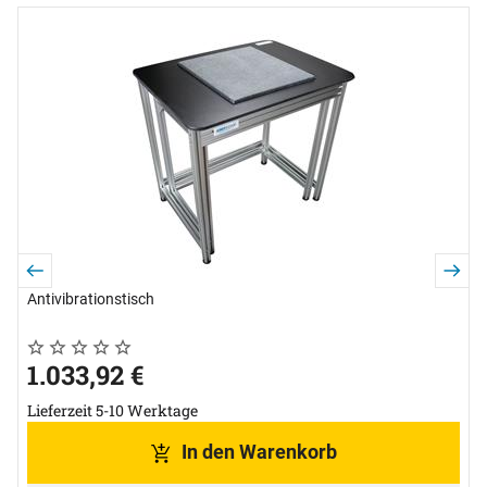
Zubehör überspringen
Antivibrationstisch
K
Noch keine Bewertungen abgegeben
0 Bewertungen
N
0
1.033
,
92
€
Lieferzeit 5-10 Werktage
L
In den Warenkorb