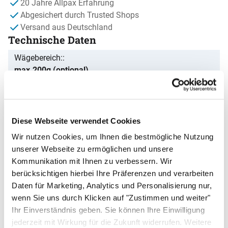
20 Jahre Allpax Erfahrung
Abgesichert durch Trusted Shops
Versand aus Deutschland
Technische Daten
Wägebereich:
max.200g (optional)
Ablesbarkeit:
0,001g /0,01% oder 0,01 /0,05%(optional)
Reproduzierbarkeit (S.D.):
Diese Webseite verwendet Cookies
0,02g oder 0,001g(optional)
Wir nutzen Cookies, um Ihnen die bestmögliche Nutzung
Wägeplatte:
unserer Webseite zu ermöglichen und unsere
100 mm Ø
Kommunikation mit Ihnen zu verbessern. Wir
Stabilisierungszeit (typisch):
berücksichtigen hierbei Ihre Präferenzen und verarbeiten
3 Sekunden
Daten für Marketing, Analytics und Personalisierung nur,
wenn Sie uns durch Klicken auf "Zustimmen und weiter"
Gewichtseinheiten:
Ihr Einverständnis geben. Sie können Ihre Einwilligung
Gramm (g), % Feuchtigkeit / % Festst.
jederzeit mit Wirkung für die Zukunft widerrufen. Weitere