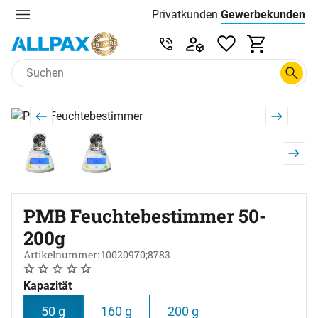
Privatkunden
Gewerbekunden
Menu
Preisliste:
Service & Beratung unter 0
Zum Hauptinhalt springen
Produktgalerie
Zur Kaufbox springen
PMB Feuchtebestimmer 50-
200g
Artikelnummer: 10020970;8783
Noch keine Bewertungen abgegeben
0 Bewertungen
Kapazität
50 g
160 g
200 g