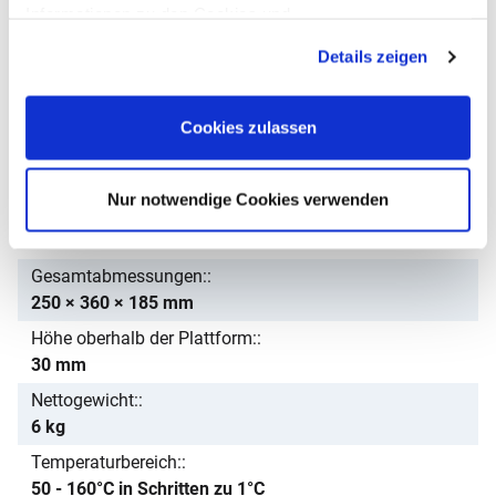
Schnittstelle:
Informationen zu den Cookies und
USB-Host für Speicherkarte, und USB I/O und RS-232
Anpassungsmöglichkeiten finden Sie unter dem Button
Details zeigen
Kalibrierung:
"Details anzeigen".
Automatisch extern
Anzeige:
Cookies zulassen
Hinterleuchtete Anzeige mit dualen Ziffern und
Kapazitätsanzeige, 24mm
Nur notwendige Cookies verwenden
Gehäuse:
Aluminium
Gesamtabmessungen:
250 × 360 × 185 mm
Höhe oberhalb der Plattform:
30 mm
Nettogewicht:
6 kg
Temperaturbereich:
50 - 160°C in Schritten zu 1°C