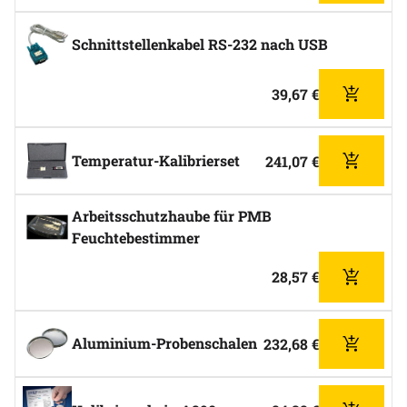
Schnittstellenkabel RS-232 nach USB
39
,
67
€
Hinzufüg
Temperatur-Kalibrierset
241
,
07
€
Hinzufüg
Arbeitsschutzhaube für PMB
Feuchtebestimmer
28
,
57
€
Hinzufüg
Aluminium-Probenschalen
232
,
68
€
Hinzufüg