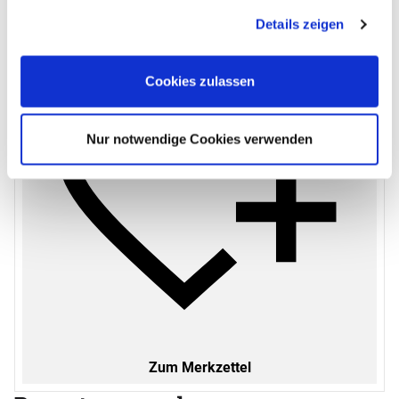
In den Warenkorb
Anpassungsmöglichkeiten finden Sie unter dem Button
Details zeigen
"Details anzeigen".
Cookies zulassen
Nur notwendige Cookies verwenden
Zum Merkzettel