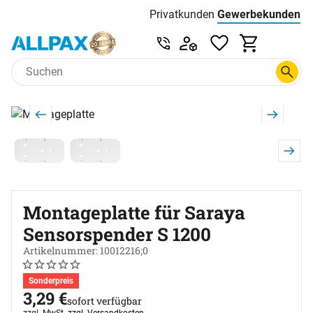
Privatkunden
Gewerbekunden
Menu
Preisliste:
Service & Beratung unter 0
Zum Hauptinhalt springen
Produktgalerie
Zur Kaufbox springen
Montageplatte für Saraya
Sensorspender S 1200
Artikelnummer: 10012216;0
Noch keine Bewertungen abgegeben
0 Bewertungen
Sonderpreis
3
,
29
€
sofort verfügbar
Steuerhinweis:
zzgl. MwSt.
zzgl. Versandkosten