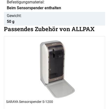
Befestigungsmaterial
Beim Sensorspender enthalten
Gewicht
50 g
Passendes Zubehör von ALLPAX
Zubehör überspringen
S
H
B
2
s
SARAYA Sensorspender S-1200