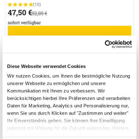
(10)
Bewertung: 5 von 5 (10 Bewertungen)
10 Bewertungen
jetzt:
47
,
50
€
statt:
52
,
85
€
sofort verfügbar
Diese Webseite verwendet Cookies
Wir nutzen Cookies, um Ihnen die bestmögliche Nutzung
unserer Webseite zu ermöglichen und unsere
Kommunikation mit Ihnen zu verbessern. Wir
berücksichtigen hierbei Ihre Präferenzen und verarbeiten
Daten für Marketing, Analytics und Personalisierung nur,
wenn Sie uns durch Klicken auf "Zustimmen und weiter"
Ihr Einverständnis geben. Sie können Ihre Einwilligung
jederzeit mit Wirkung für die Zukunft widerrufen. Weitere
Informationen zu den Cookies und