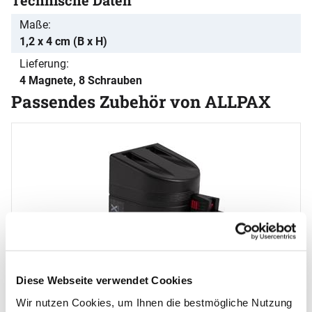
Maße
1,2 x 4 cm (B x H)
Lieferung
4 Magnete, 8 Schrauben
Passendes Zubehör von ALLPAX
Zubehör überspringen
g
B
4
s
Diese Webseite verwendet Cookies
Wir nutzen Cookies, um Ihnen die bestmögliche Nutzung
STOPPO XL Magnet Absperrband gelb schwarz 3 m,