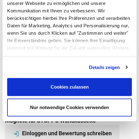
unserer Webseite zu ermöglichen und unsere
Wandkassette schwarz
Kommunikation mit Ihnen zu verbessern. Wir
(3)
Bewertung: 5 von 5 (3 Bewertungen)
3 Bewertungen
berücksichtigen hierbei Ihre Präferenzen und verarbeiten
ab:
ab
31
,
50
€
Daten für Marketing, Analytics und Personalisierung nur,
sofort verfügbar
wenn Sie uns durch Klicken auf "Zustimmen und weiter"
Ihr Einverständnis geben. Sie können Ihre Einwilligung
In den Warenkorb
jederzeit mit Wirkung für die Zukunft widerrufen. Weitere
Informationen zu den Cookies und
Zum Merkzettel
Anpassungsmöglichkeiten finden Sie unter dem Button
Details zeigen
Bewertungen - das sagen unsere
"Details anzeigen".
Kunden
Cookies zulassen
Noch keine Bewertungen abgegeben
0 Bewertungen
Schreiben Sie jetzt Ihre persönliche Erfahrung mit
diesem Artikel und helfen Sie anderen bei deren
Nur notwendige Cookies verwenden
Kaufentscheidung
Magnete für STOPPO Wandkassette
Einloggen und Bewertung schreiben