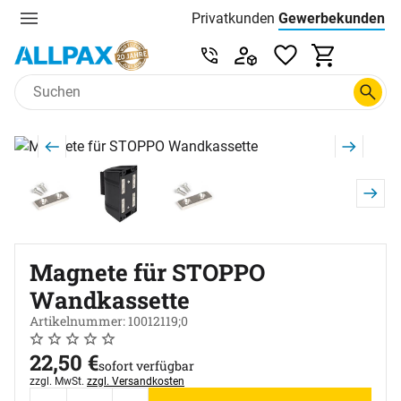
Privatkunden
Gewerbekunden
Menu
Preisliste:
Service & Beratung unter 0
Zum Hauptinhalt springen
Produktgalerie
Zur Kaufbox springen
Magnete für STOPPO
Wandkassette
Artikelnummer: 10012119;0
Noch keine Bewertungen abgegeben
0 Bewertungen
22
,
50
€
sofort verfügbar
Steuerhinweis:
zzgl. MwSt.
zzgl. Versandkosten