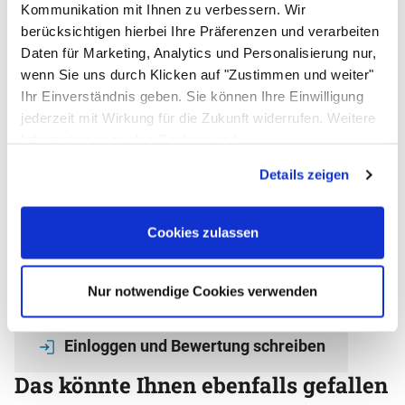
Kommunikation mit Ihnen zu verbessern. Wir
Überlaufsicherung
berücksichtigen hierbei Ihre Präferenzen und verarbeiten
Nein
Daten für Marketing, Analytics und Personalisierung nur,
Geruchsverschluss
wenn Sie uns durch Klicken auf "Zustimmen und weiter"
Ja
Ihr Einverständnis geben. Sie können Ihre Einwilligung
Kniebedienung
jederzeit mit Wirkung für die Zukunft widerrufen. Weitere
Nein
Informationen zu den Cookies und
Bewertungen - das sagen unsere
Anpassungsmöglichkeiten finden Sie unter dem Button
Details zeigen
Kunden
"Details anzeigen".
Noch keine Bewertungen abgegeben
0 Bewertungen
Cookies zulassen
Schreiben Sie jetzt Ihre persönliche Erfahrung mit
diesem Artikel und helfen Sie anderen bei deren
Kaufentscheidung
Nur notwendige Cookies verwenden
Labor Handwaschbecken
Einloggen und Bewertung schreiben
Das könnte Ihnen ebenfalls gefallen