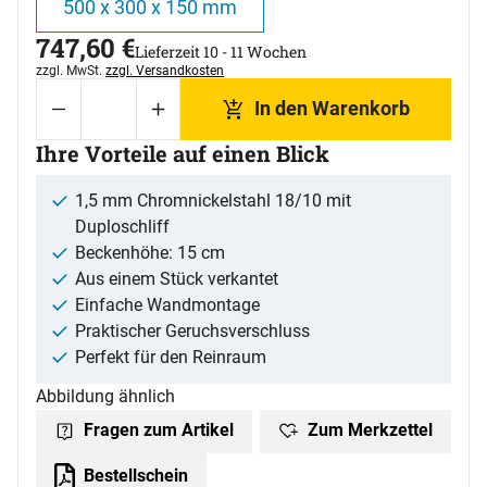
500 x 300 x 150 mm
747
,
60
€
Lieferzeit 10 - 11 Wochen
Steuerhinweis:
zzgl. MwSt.
zzgl. Versandkosten
In den Warenkorb
Ihre Vorteile auf einen Blick
1,5 mm Chromnickelstahl 18/10 mit
Duploschliff
Beckenhöhe: 15 cm
Aus einem Stück verkantet
Einfache Wandmontage
Praktischer Geruchsverschluss
Perfekt für den Reinraum
Abbildung ähnlich
Zum Merkzettel
Fragen zum Artikel
Bestellschein