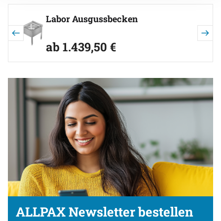
Artikel überspringen
Labor Ausgussbecken
ab:
ab
1.439
,
50
€
ALLPAX Newsletter bestellen