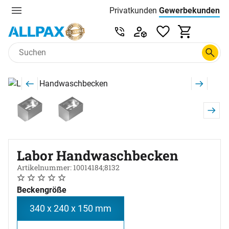
Privatkunden
Gewerbekunden
Menu
Preisliste:
Service & Beratung unter 0
Zum Hauptinhalt springen
Produktgalerie
Zur Kaufbox springen
Labor Handwaschbecken
Artikelnummer: 10014184;8132
Noch keine Bewertungen abgegeben
0 Bewertungen
Beckengröße
340 x 240 x 150 mm