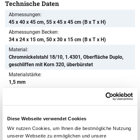
Technische Daten
Abmessungen
45 x 40 x 45 cm, 55 x 45 x 45 cm (B x T x H)
Abmessungen Becken
34 x 24 x 15 cm, 50 x 30 x 15 cm (B x T x H)
Material
Chromnickelstahl 18/10, 1.4301, Oberfläche Duplo,
geschliffen mit Korn 320, überbürstet
Materialstärke
1,5 mm
Aufkantung
Nein
Aufbau
Wandmontage
Diese Webseite verwendet Cookies
Inkl. Befestigungsmaterial
Wir nutzen Cookies, um Ihnen die bestmögliche Nutzung
Ja
unserer Webseite zu ermöglichen und unsere