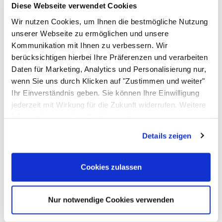
diesem Artikel und helfen Sie anderen bei deren
Diese Webseite verwendet Cookies
Kaufentscheidung
Wir nutzen Cookies, um Ihnen die bestmögliche Nutzung
Kreidetafel mit Standfuß, 30 cm
unserer Webseite zu ermöglichen und unsere
Kommunikation mit Ihnen zu verbessern. Wir
Einloggen und Bewertung schreiben
berücksichtigen hierbei Ihre Präferenzen und verarbeiten
Das könnte Ihnen ebenfalls gefallen
Daten für Marketing, Analytics und Personalisierung nur,
wenn Sie uns durch Klicken auf "Zustimmen und weiter"
Artikel überspringen
Ihr Einverständnis geben. Sie können Ihre Einwilligung
Mini-Staffelei 2-teilig
jederzeit mit Wirkung für die Zukunft widerrufen. Weitere
Informationen zu den Cookies und
10
,
99
€
Anpassungsmöglichkeiten finden Sie unter dem Button
Details zeigen
"Details anzeigen".
Cookies zulassen
Nur notwendige Cookies verwenden