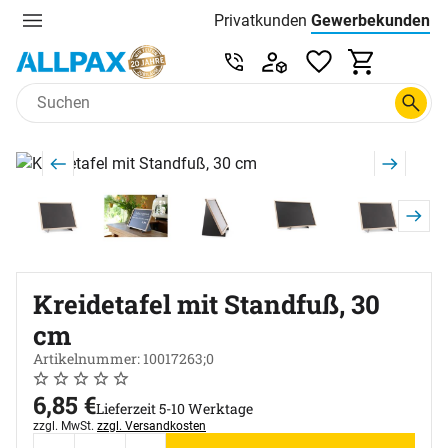
Privatkunden
Gewerbekunden
Menu
Preisliste:
Service & Beratung unter 0
Zum Hauptinhalt springen
Produktgalerie
Zur Kaufbox springen
Kreidetafel mit Standfuß, 30
cm
Artikelnummer: 10017263;0
Noch keine Bewertungen abgegeben
0 Bewertungen
6
,
85
€
Lieferzeit 5-10 Werktage
Steuerhinweis:
zzgl. MwSt.
zzgl. Versandkosten