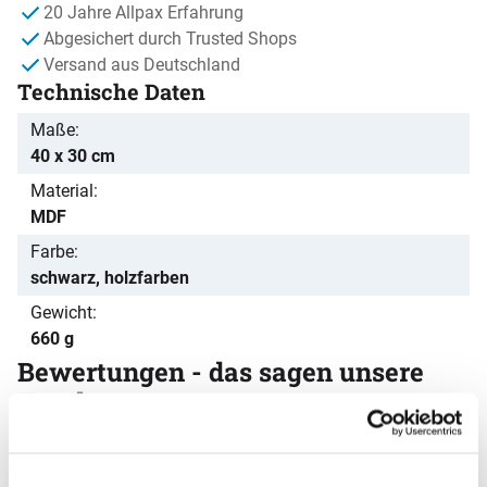
20 Jahre Allpax Erfahrung
Abgesichert durch Trusted Shops
Versand aus Deutschland
Technische Daten
Maße
40 x 30 cm
Material
MDF
Farbe
schwarz, holzfarben
Gewicht
660 g
Bewertungen - das sagen unsere
Kunden
Noch keine Bewertungen abgegeben
0 Bewertungen
Schreiben Sie jetzt Ihre persönliche Erfahrung mit