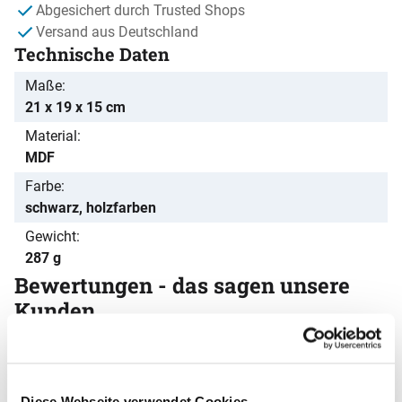
Abgesichert durch Trusted Shops
Versand aus Deutschland
Technische Daten
Maße
21 x 19 x 15 cm
Material
MDF
Farbe
schwarz, holzfarben
Gewicht
287 g
Bewertungen - das sagen unsere
Kunden
Noch keine Bewertungen abgegeben
0 Bewertungen
Schreiben Sie jetzt Ihre persönliche Erfahrung mit
diesem Artikel und helfen Sie anderen bei deren
Diese Webseite verwendet Cookies