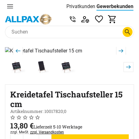
Privatkunden
Gewerbekunden
Menu
Preisliste:
Service & Beratung unter 0
Zum Hauptinhalt springen
Produktgalerie
Zur Kaufbox springen
Kreidetafel Tischaufsteller 15
cm
Artikelnummer: 10017820;0
Noch keine Bewertungen abgegeben
0 Bewertungen
13
,
80
€
Lieferzeit 5-10 Werktage
Steuerhinweis:
zzgl. MwSt.
zzgl. Versandkosten