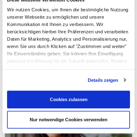
Kaufentscheidung
Kreidetafel Tischaufsteller 15 cm
Wir nutzen Cookies, um Ihnen die bestmögliche Nutzung
unserer Webseite zu ermöglichen und unsere
Einloggen und Bewertung schreiben
Kommunikation mit Ihnen zu verbessern. Wir
berücksichtigen hierbei Ihre Präferenzen und verarbeiten
Das könnte Ihnen ebenfalls gefallen
Daten für Marketing, Analytics und Personalisierung nur,
Artikel überspringen
wenn Sie uns durch Klicken auf "Zustimmen und weiter"
Mini-Staffelei 2-teilig
Ihr Einverständnis geben. Sie können Ihre Einwilligung
jederzeit mit Wirkung für die Zukunft widerrufen. Weitere
Informationen zu den Cookies und
10
,
99
€
Anpassungsmöglichkeiten finden Sie unter dem Button
Details zeigen
"Details anzeigen".
Cookies zulassen
Nur notwendige Cookies verwenden