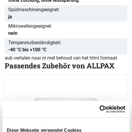
Ohne Lochung, ohne Aussparung
Spülmaschinengeeignet
ja
Mikrowellengeeignet
nein
Temperaturbeständigkeit
-40 °C bis +100 °C
aub vertalen naar nl met behoud van het html formaat
Passendes Zubehör von ALLPAX
Zubehör überspringen
B
1
s
Diese Webseite verwendet Cookies