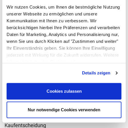
Wir nutzen Cookies, um Ihnen die bestmögliche Nutzung
unserer Webseite zu ermöglichen und unsere
Kommunikation mit Ihnen zu verbessern. Wir
GN Behälter 1/1 PC Höhe 150 mm
berücksichtigen hierbei Ihre Präferenzen und verarbeiten
Daten für Marketing, Analytics und Personalisierung nur,
Noch keine Bewertungen abgegeben
0 Bewertungen
jetzt:
12
,
90
€
statt:
wenn Sie uns durch Klicken auf "Zustimmen und weiter"
15
,
95
€
Ihr Einverständnis geben. Sie können Ihre Einwilligung
sofort verfügbar
jederzeit mit Wirkung für die Zukunft widerrufen. Weitere
In den Warenkorb
Informationen zu den Cookies und
Anpassungsmöglichkeiten finden Sie unter dem Button
Details zeigen
Zum Merkzettel
"Details anzeigen".
Bewertungen - das sagen unsere
Cookies zulassen
Kunden
Noch keine Bewertungen abgegeben
0 Bewertungen
Schreiben Sie jetzt Ihre persönliche Erfahrung mit
Nur notwendige Cookies verwenden
diesem Artikel und helfen Sie anderen bei deren
Kaufentscheidung