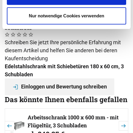
Aufbau
Fertig montierter Korpus
Nur notwendige Cookies verwenden
Bewertungen - das sagen unsere
Kunden
Noch keine Bewertungen abgegeben
0 Bewertungen
Schreiben Sie jetzt Ihre persönliche Erfahrung mit
diesem Artikel und helfen Sie anderen bei deren
Kaufentscheidung
Edelstahlschrank mit Schiebetüren 180 x 60 cm, 3
Schubladen
Einloggen und Bewertung schreiben
Das könnte Ihnen ebenfalls gefallen
Artikel überspringen
Arbeitsschrank 1000 x 600 mm - mit
Flügeltür, 3 Schubladen