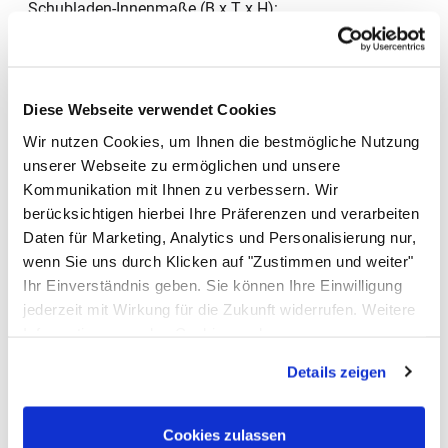
Schubladen-Innenmaße (B x T x H)
33 x 43,8 x 10,3 cm
Material Schrank
Edelstahl AISI 430
Diese Webseite verwendet Cookies
Ausführung
Wir nutzen Cookies, um Ihnen die bestmögliche Nutzung
Mit Zwischenboden und 2 Schiebetüren
unserer Webseite zu ermöglichen und unsere
Schubladen
Kommunikation mit Ihnen zu verbessern. Wir
3: Rechts oder Links
berücksichtigen hierbei Ihre Präferenzen und verarbeiten
Aufkantung
Daten für Marketing, Analytics und Personalisierung nur,
Nein
wenn Sie uns durch Klicken auf "Zustimmen und weiter"
Ihr Einverständnis geben. Sie können Ihre Einwilligung
Rückwand
jederzeit mit Wirkung für die Zukunft widerrufen. Weitere
Ja
Informationen zu den Cookies und
Standfüße
Anpassungsmöglichkeiten finden Sie unter dem Button
4, höhenverstellbar, Drehgewinde
Details zeigen
"Details anzeigen".
Tragkraft
Ca. 300 kg
Cookies zulassen