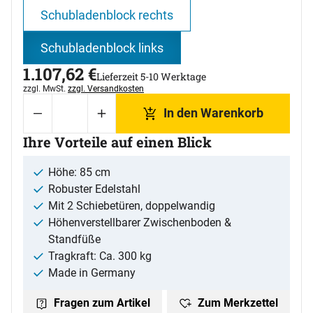
Schubladenblock rechts
Schubladenblock links
1.107
,
62
€
Lieferzeit 5-10 Werktage
Steuerhinweis:
zzgl. MwSt.
zzgl. Versandkosten
In den Warenkorb
Ihre Vorteile auf einen Blick
Höhe: 85 cm
Robuster Edelstahl
Mit 2 Schiebetüren, doppelwandig
Höhenverstellbarer Zwischenboden &
Standfüße
Tragkraft: Ca. 300 kg
Made in Germany
Zum Merkzettel
Fragen zum Artikel