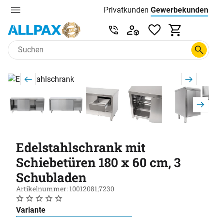
Privatkunden
Gewerbekunden
Menu
Preisliste:
Service & Beratung unter 0
Zum Hauptinhalt springen
Produktgalerie
Zur Kaufbox springen
Edelstahlschrank mit
Schiebetüren 180 x 60 cm, 3
Schubladen
Artikelnummer: 10012081;7230
Noch keine Bewertungen abgegeben
0 Bewertungen
Variante