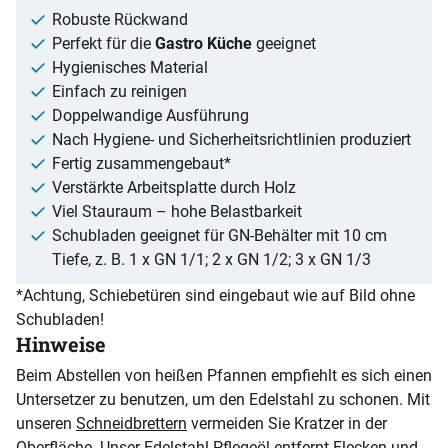
Robuste Rückwand
Perfekt für die
Gastro Küche
geeignet
Hygienisches Material
Einfach zu reinigen
Doppelwandige Ausführung
Nach Hygiene- und Sicherheitsrichtlinien produziert
Fertig zusammengebaut*
Verstärkte Arbeitsplatte durch Holz
Viel Stauraum – hohe Belastbarkeit
Schubladen geeignet für GN-Behälter mit 10 cm
Tiefe, z. B. 1 x GN 1/1; 2 x GN 1/2; 3 x GN 1/3
*Achtung, Schiebetüren sind eingebaut wie auf Bild ohne
Schubladen!
Hinweise
Beim Abstellen von heißen Pfannen empfiehlt es sich einen
Untersetzer zu benutzen, um den Edelstahl zu schonen. Mit
unseren
Schneidbrettern
vermeiden Sie Kratzer in der
Oberfläche. Unser
Edelstahl-Pflegeöl
entfernt Flecken und