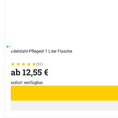
Edelstahl-Pflegeöl 1 Liter Flasche
(52)
Bewertung: 5 von 5 (52 Bewertungen)
52 Bewertungen
ab:
ab
12
,
55
€
sofort verfügbar