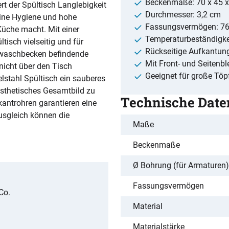
Beckenmaße: 70 x 45 
rt der Spültisch Langlebigkeit
Durchmesser: 3,2 cm
eine Hygiene und hohe
Fassungsvermögen: 76 
 Küche macht. Mit einer
Temperaturbeständigkei
tisch vielseitig und für
Rückseitige Aufkantun
bwaschbecken befindende
Mit Front- und Seitenb
icht über den Tisch
Geeignet für große Tö
lstahl Spültisch ein sauberes
ästhetisches Gesamtbild zu
Technische Date
kantrohren garantieren eine
usgleich können die
Maße
Beckenmaße
Ø Bohrung (für Armaturen)
Fassungsvermögen
Co.
Material
Materialstärke