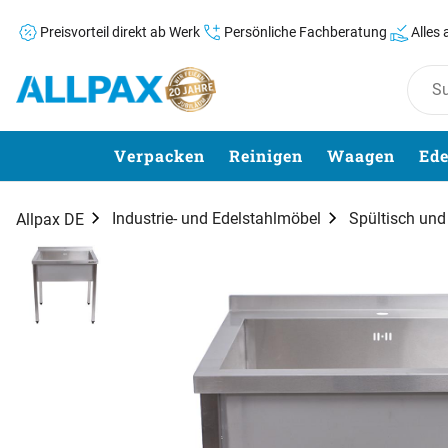
Preisvorteil direkt ab Werk
Persönliche Fachberatung
Alles
Zum Hauptinhalt springen
Verpacken
Reinigen
Waagen
Ede
Industrie- und Edelstahlmöbel
Spültisch un
Allpax DE
Produktgalerie
Zur Kaufbox springen