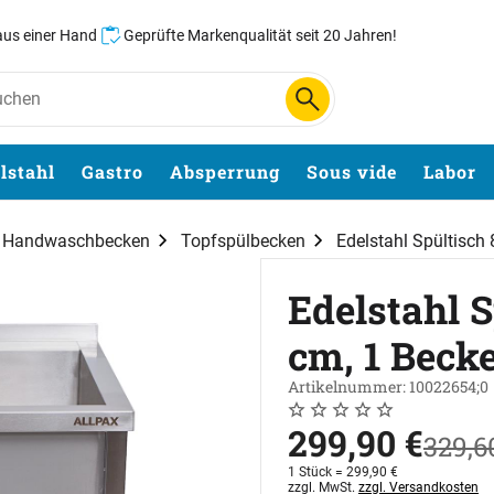
 aus einer Hand
Geprüfte Markenqualität seit 20 Jahren!
lstahl
Gastro
Absperrung
Sous vide
Labor
d Handwaschbecken
Topfspülbecken
Edelstahl Spültisch
Edelstahl S
cm, 1 Beck
Artikelnummer: 10022654;0
Noch keine Bewertungen 
0 Bewertungen
jetzt:
299
,
90
€
statt:
329
,
6
1 Stück =
299
,
90
€
Steuerhinweis:
zzgl. MwSt.
zzgl. Versandkosten