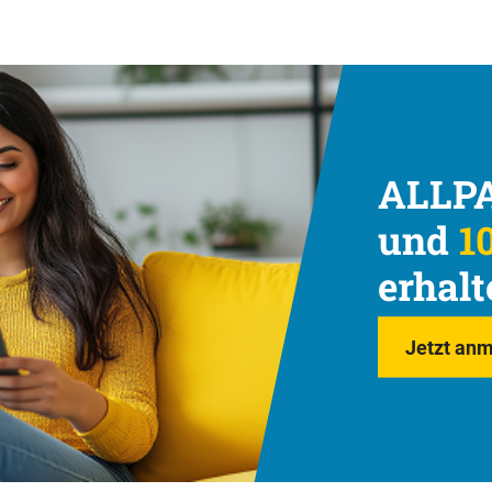
ALLPA
und
10
erhalt
Jetzt anm