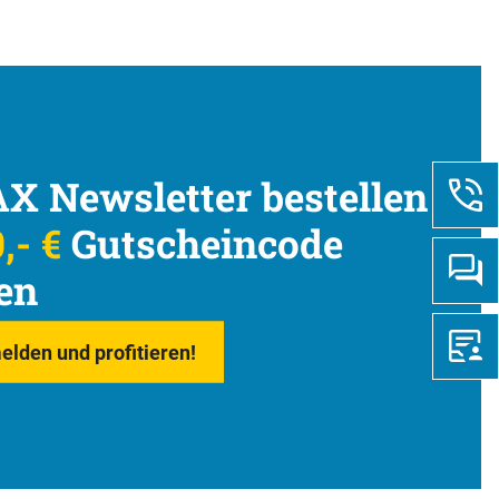
X Newsletter bestellen
,- €
Gutscheincode
en
elden und profitieren!