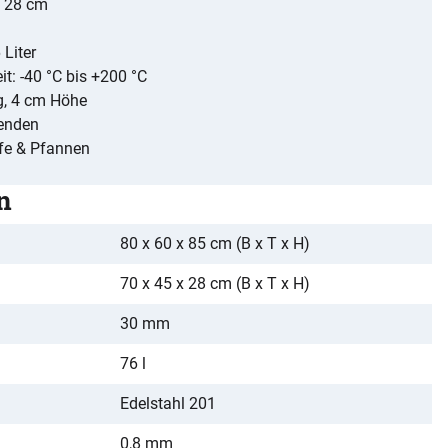
x 28 cm
Liter
t: -40 °C bis +200 °C
g, 4 cm Höhe
lenden
pfe & Pfannen
n
80 x 60 x 85 cm (B x T x H)
70 x 45 x 28 cm (B x T x H)
30 mm
76 l
Edelstahl 201
0,8 mm