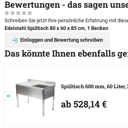
Bewertungen - das sagen uns
Noch keine Bewertungen abgegeben
0 Bewertungen
Schreiben Sie jetzt Ihre persönliche Erfahrung mit di
Edelstahl Spültisch 80 x 60 x 85 cm, 1 Becken
Einloggen und Bewertung schreiben
Das könnte Ihnen ebenfalls ge
Artikel überspringen
Spültisch 600 mm, 60 Liter,
ab:
ab
528
,
14
€