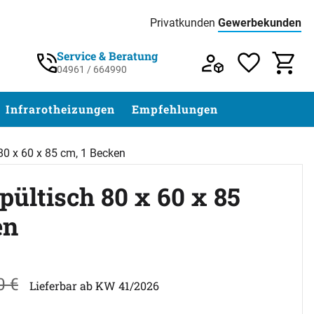
Privatkunden
Gewerbekunden
Preisliste:
Service & Beratung
04961 / 664990
Service & Beratung unter 04961 / 77 5
Infrarotheizungen
Empfehlungen
 80 x 60 x 85 cm, 1 Becken
pültisch 80 x 60 x 85
en
abgegeben
0
€
Lieferbar ab KW 41/2026