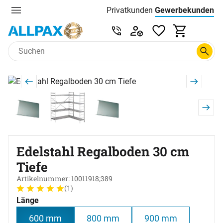
Privatkunden
Gewerbekunden
Menu
Preisliste:
Service & Beratung unter 0
Zum Hauptinhalt springen
Produktgalerie
Zur Kaufbox springen
Edelstahl Regalboden 30 cm
Tiefe
Artikelnummer: 10011918;389
(1)
Bewertung: 5 von 5 (1 Bewertungen)
1 Bewertung
Länge
600 mm
800 mm
900 mm