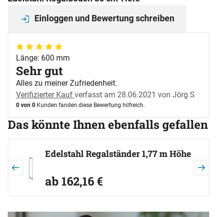
Einloggen und Bewertung schreiben
5 von 5
Länge: 600 mm
Sehr gut
Alles zu meiner Zufriedenheit.
Verifizierter Kauf
verfasst am 28.06.2021 von Jörg S
0 von 0
Kunden fanden diese Bewertung hilfreich.
Das könnte Ihnen ebenfalls gefallen
Artikel überspringen
Edelstahl Regalständer 1,77 m Höhe
ab:
ab
162
,
16
€