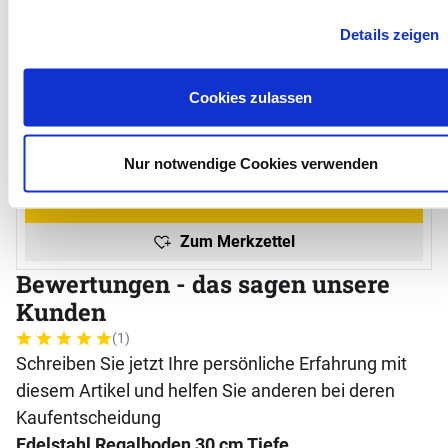
Details zeigen
Edelstahl Regalständer 1,45 m Höhe
E
Cookies zulassen
(1)
Bewertung: 4 von 5 (1 Bewertungen)
1 Bewertung
N
0
ab:
ab
150
,
27
€
Nur notwendige Cookies verwenden
Variante wählen
Zum Merkzettel
Bewertungen - das sagen unsere
Kunden
(1)
Bewertung: 5 von 5 (1 Bewertungen)
1 Bewertung
Schreiben Sie jetzt Ihre persönliche Erfahrung mit
diesem Artikel und helfen Sie anderen bei deren
Kaufentscheidung
Edelstahl Regalboden 30 cm Tiefe