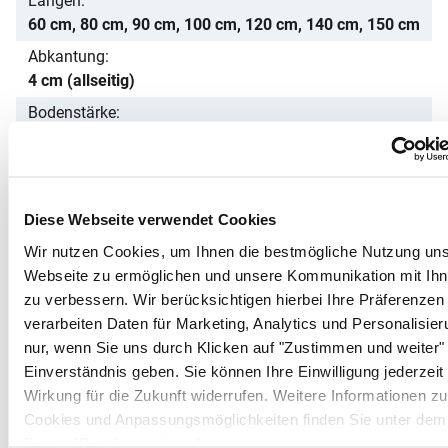
Längen
60 cm, 80 cm, 90 cm, 100 cm, 120 cm, 140 cm, 150 cm
Abkantung
4 cm (allseitig)
Bodenstärke
10/10 mm (=1 mm)
Kältebeständigkeit
bis -40 °C
Passendes Zubehör von ALLPAX
Diese Webseite verwendet Cookies
Wir nutzen Cookies, um Ihnen die bestmögliche Nutzung uns
Zubehör überspringen
Webseite zu ermöglichen und unsere Kommunikation mit Ih
zu verbessern. Wir berücksichtigen hierbei Ihre Präferenzen
verarbeiten Daten für Marketing, Analytics und Personalisier
nur, wenn Sie uns durch Klicken auf "Zustimmen und weiter" 
Einverständnis geben. Sie können Ihre Einwilligung jederzeit
Wirkung für die Zukunft widerrufen. Weitere Informationen z
Cookies und Anpassungsmöglichkeiten finden Sie unter dem
Button "Details anzeigen".