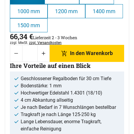
1000 mm
1200 mm
1400 mm
1500 mm
66
,
34
€
Lieferzeit 2 - 3 Wochen
Steuerhinweis:
zzgl. MwSt.
zzgl. Versandkosten
In den Warenkorb
Ihre Vorteile auf einen Blick
Geschlossener Regalboden für 30 cm Tiefe
Bodenstärke: 1 mm
Hochwertiger Edelstahl 1.4301 (18/10)
4 cm Abkantung allseitig
Je nach Bedarf in 7 Wunschlängen bestellbar
Tragkraft je nach Länge 125-250 kg
Lange Lebensdauer, enorme Tragkraft,
einfache Reinigung