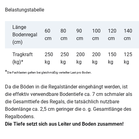
Belastungstabelle
Länge
60
80
90
100
120
140
Bodenregal
cm
cm
cm
cm
cm
cm
(cm)
Tragkraft
250
250
200
200
150
125
(kg)*
kg
kg
kg
kg
kg
kg
*
Die Fachlasten gelten bei gleichmäßig verteilter Last pro Boden.
Da die Böden in die Regalständer eingehängt werden, ist
die effektiv verwendbare Bodentiefe ca. 7 cm schmaler als
die Gesamttiefe des Regals, die tatsächlich nutzbare
Bodenlänge ca. 2,5 cm geringer die o. g. Gesamtlänge des
Regalbodens.
Die Tiefe setzt sich aus Leiter und Boden zusammen!