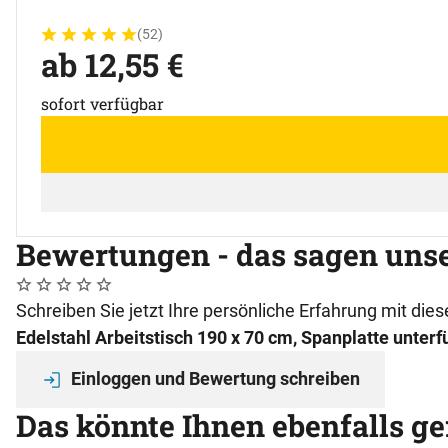
(52)
Bewertung: 5 von 5 (52 Bewertungen)
52 Bewertungen
ab:
ab
12
,
55
€
sofort verfügbar
Bewertungen - das sagen uns
Noch keine Bewertungen abgegeben
0 Bewertungen
Schreiben Sie jetzt Ihre persönliche Erfahrung mit di
Edelstahl Arbeitstisch 190 x 70 cm, Spanplatte unterfü
Einloggen und Bewertung schreiben
Das könnte Ihnen ebenfalls ge