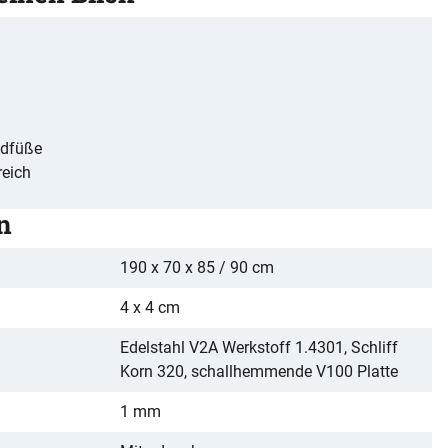
ndfüße
reich
n
190 x 70 x 85 / 90 cm
4 x 4 cm
Edelstahl V2A Werkstoff 1.4301, Schliff
Korn 320, schallhemmende V100 Platte
1 mm