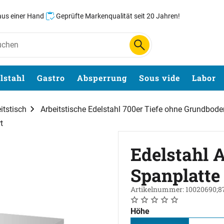
 aus einer Hand
Geprüfte Markenqualität seit 20 Jahren!
lstahl
Gastro
Absperrung
Sous vide
Labor
itstisch
Arbeitstische Edelstahl 700er Tiefe ohne Grundbode
t
Edelstahl A
Spanplatte 
Artikelnummer: 10020690;8
Noch keine Bewertungen 
0 Bewertungen
Höhe