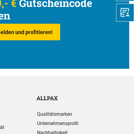
,- €
Gutscheincode
en
elden und profitieren!
ALLPAX
Qualitätsmarken
Unternehmensprofil
ät
Nachhaltigkeit