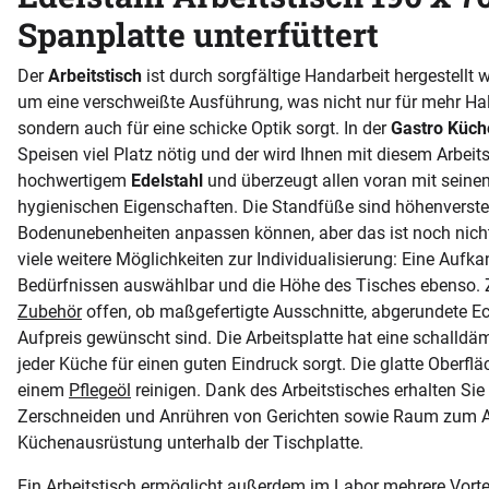
Spanplatte unterfüttert
Der
Arbeitstisch
ist durch sorgfältige Handarbeit hergestellt 
um eine verschweißte Ausführung, was nicht nur für mehr Halt
sondern auch für eine schicke Optik sorgt. In der
Gastro Küch
Speisen viel Platz nötig und der wird Ihnen mit diesem Arbeit
hochwertigem
Edelstahl
und überzeugt allen voran mit seine
hygienischen Eigenschaften. Die Standfüße sind höhenverstell
Bodenunebenheiten anpassen können, aber das ist noch nicht 
viele weitere Möglichkeiten zur Individualisierung: Eine Aufka
Bedürfnissen auswählbar und die Höhe des Tisches ebenso. 
Zubehör
offen, ob maßgefertigte Ausschnitte, abgerundete Ec
Aufpreis gewünscht sind. Die Arbeitsplatte hat eine schalld
jeder Küche für einen guten Eindruck sorgt. Die glatte Oberfl
einem
Pflegeöl
reinigen. Dank des Arbeitstisches erhalten Sie
Zerschneiden und Anrühren von Gerichten sowie Raum zum A
Küchenausrüstung unterhalb der Tischplatte.
Ein Arbeitstisch ermöglicht außerdem im Labor mehrere Vorteil