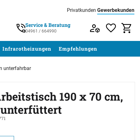
Privatkunden
Gewerbekunden
Preisliste:
Service & Beratung
04961 / 664990
Service & Beratung unter 04961 / 77 5
Infrarotheizungen
Empfehlungen
n unterfahrbar
rbeitstisch 190 x 70 cm,
unterfüttert
771
abgegeben