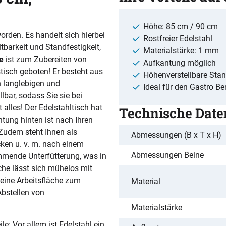
Höhe: 85 cm / 90 cm
worden. Es handelt sich hierbei
Rostfreier Edelstahl
barkeit und Standfestigkeit,
Materialstärke: 1 mm
e
ist zum Zubereiten von
Aufkantung möglich
stisch geboten! Er besteht aus
Höhenverstellbare Sta
n langlebigen und
Ideal für den Gastro Be
bar, sodass Sie sie bei
alles! Der Edelstahltisch hat
Technische Date
ntung hinten ist nach Ihren
Zudem steht Ihnen als
Abmessungen (B x T x H)
ken u. v. m. nach einem
Abmessungen Beine
ämmende Unterfütterung, was in
äche lässt sich mühelos mit
 eine Arbeitsfläche zum
Material
bstellen von
Materialstärke
e: Vor allem ist Edelstahl ein