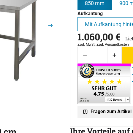
850 mm
900 
Aufkantung
Mit Aufkantung hint
1.060
,
00
€
Lie
Steuerhinweis:
zzgl. MwSt.
zzgl. Versandkosten
Fragen zum Artikel
0 cm,
Ihre Vorteile auf