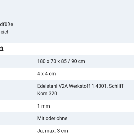
ndfüße
reich
n
180 x 70 x 85 / 90 cm
4 x 4 cm
Edelstahl V2A Werkstoff 1.4301, Schliff
Korn 320
1 mm
Mit oder ohne
Ja, max. 3 cm