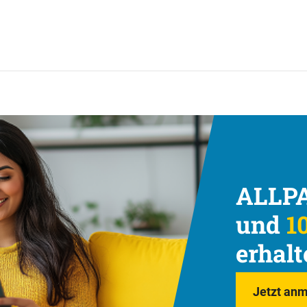
ALLPA
und
10
erhalt
Jetzt anm