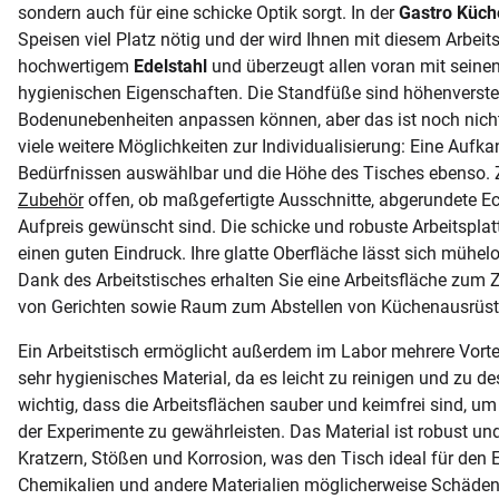
sondern auch für eine schicke Optik sorgt. In der
Gastro Küch
Speisen viel Platz nötig und der wird Ihnen mit diesem Arbeit
hochwertigem
Edelstahl
und überzeugt allen voran mit seine
hygienischen Eigenschaften. Die Standfüße sind höhenverstell
Bodenunebenheiten anpassen können, aber das ist noch nicht 
viele weitere Möglichkeiten zur Individualisierung: Eine Aufka
Bedürfnissen auswählbar und die Höhe des Tisches ebenso. 
Zubehör
offen, ob maßgefertigte Ausschnitte, abgerundete Ec
Aufpreis gewünscht sind. Die schicke und robuste Arbeitsplatt
einen guten Eindruck. Ihre glatte Oberfläche lässt sich mühe
Dank des Arbeitstisches erhalten Sie eine Arbeitsfläche zum
von Gerichten sowie Raum zum Abstellen von Küchenausrüstu
Ein Arbeitstisch ermöglicht außerdem im Labor mehrere Vorteil
sehr hygienisches Material, da es leicht zu reinigen und zu desi
wichtig, dass die Arbeitsflächen sauber und keimfrei sind, um
der Experimente zu gewährleisten. Das Material ist robust u
Kratzern, Stößen und Korrosion, was den Tisch ideal für den
Chemikalien und andere Materialien möglicherweise Schäden