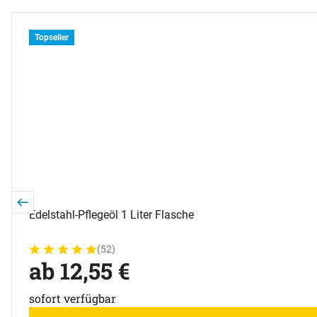
Zubehör überspringen
Topseller
Edelstahl-Pflegeöl 1 Liter Flasche
(52)
Bewertung: 5 von 5 (52 Bewertungen)
52 Bewertungen
ab:
ab
12
,
55
€
sofort verfügbar