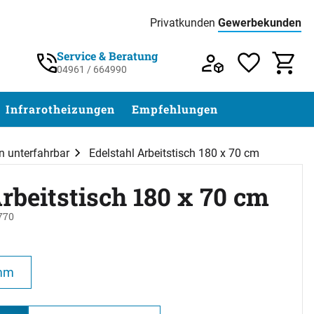
Privatkunden
Gewerbekunden
Preisliste:
Service & Beratung
04961 / 664990
Service & Beratung unter 04961 / 77 5
Infrarotheizungen
Empfehlungen
n unterfahrbar
Edelstahl Arbeitstisch 180 x 70 cm
rbeitstisch 180 x 70 cm
770
abgegeben
mm