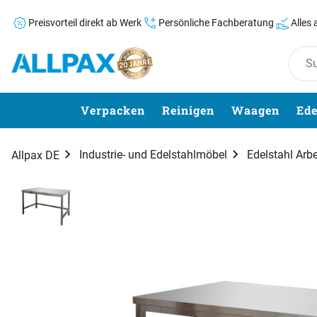
Preisvorteil direkt ab Werk
Persönliche Fachberatung
Alles
Zum Hauptinhalt springen
Verpacken
Reinigen
Waagen
Ede
Industrie- und Edelstahlmöbel
Edelstahl Arbe
Allpax DE
Produktgalerie
Zur Kaufbox springen