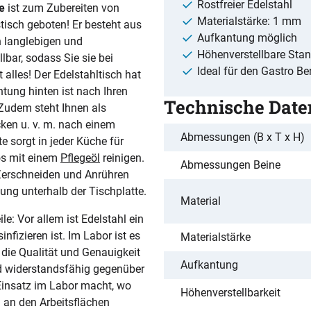
Rostfreier Edelstahl
e
ist zum Zubereiten von
Materialstärke: 1 mm
stisch geboten! Er besteht aus
Aufkantung möglich
n langlebigen und
Höhenverstellbare Sta
bar, sodass Sie sie bei
Ideal für den Gastro Be
alles! Der Edelstahltisch hat
ntung hinten ist nach Ihren
Technische Date
Zudem steht Ihnen als
ken u. v. m. nach einem
Abmessungen (B x T x H)
e sorgt in jeder Küche für
los mit einem
Pflegeöl
reinigen.
Abmessungen Beine
 Zerschneiden und Anrühren
ng unterhalb der Tischplatte.
Material
e: Vor allem ist Edelstahl ein
nfizieren ist. Im Labor ist es
Materialstärke
 die Qualität und Genauigkeit
Aufkantung
nd widerstandsfähig gegenüber
 Einsatz im Labor macht, wo
Höhenverstellbarkeit
 an den Arbeitsflächen