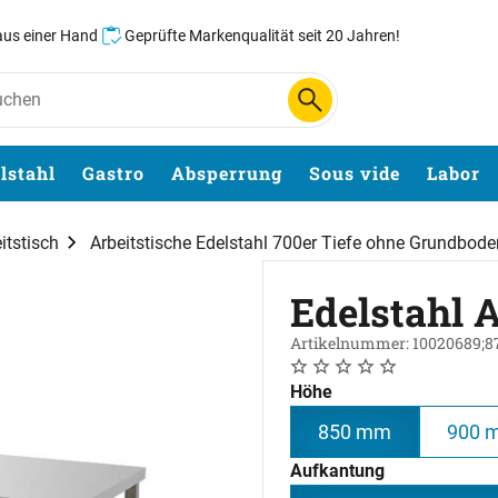
 aus einer Hand
Geprüfte Markenqualität seit 20 Jahren!
lstahl
Gastro
Absperrung
Sous vide
Labor
itstisch
Arbeitstische Edelstahl 700er Tiefe ohne Grundbode
Edelstahl A
Artikelnummer: 10020689;8
Noch keine Bewertungen 
0 Bewertungen
Höhe
850 mm
900 
Aufkantung