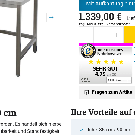
Mit Aufkantung hint
1.339
,
00
€
Lie
Steuerhinweis:
zzgl. MwSt.
zzgl. Versandkosten
Fragen zum Artikel
0 cm
Ihre Vorteile auf
worden. Es handelt sich hierbei
Höhe: 85 cm / 90 cm
barkeit und Standfestigkeit,