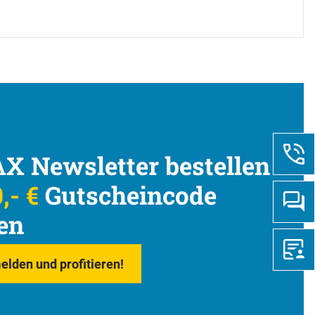
X Newsletter bestellen
,- €
Gutscheincode
en
elden und profitieren!