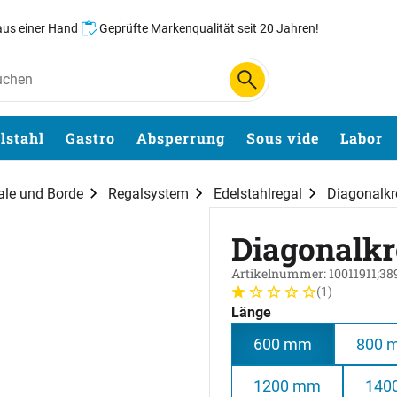
 aus einer Hand
Geprüfte Markenqualität seit 20 Jahren!
lstahl
Gastro
Absperrung
Sous vide
Labor
ale und Borde
Regalsystem
Edelstahlregal
Diagonalkr
Diagonalkr
Artikelnummer: 10011911;38
(1)
Bewertung: 1 von 5 (1 Bew
1 Bewertung
Länge
600 mm
800 
1200 mm
140