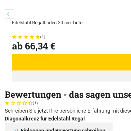
Edelstahl Regalboden 30 cm Tiefe
(1)
Bewertung: 5 von 5 (1 Bewertungen)
1 Bewertung
ab:
ab
66
,
34
€
Bewertungen - das sagen uns
(1)
Bewertung: 1 von 5 (1 Bewertungen)
1 Bewertung
Schreiben Sie jetzt Ihre persönliche Erfahrung mit di
Diagonalkreuz für Edelstahl Regal
Einloggen und Bewertung schreiben