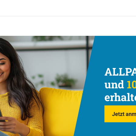
ALLPA
und
10
erhalt
Jetzt anm