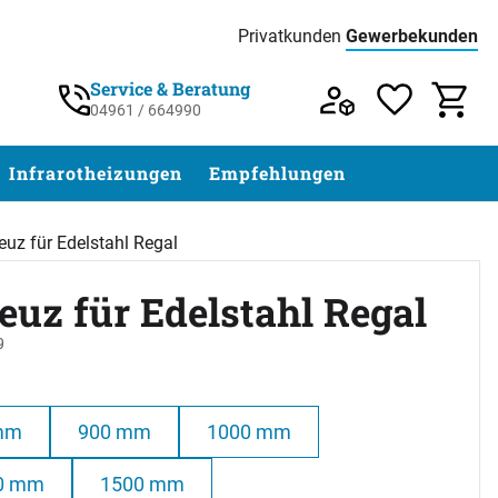
Privatkunden
Gewerbekunden
Preisliste:
Service & Beratung
04961 / 664990
Service & Beratung unter 04961 / 77 5
Infrarotheizungen
Empfehlungen
euz für Edelstahl Regal
euz für Edelstahl Regal
9
ertungen)
mm
900 mm
1000 mm
0 mm
1500 mm