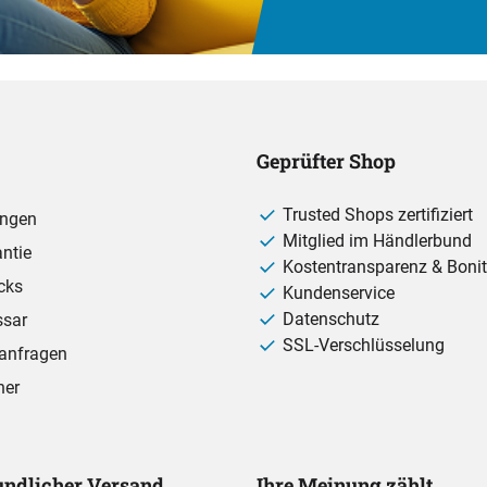
Geprüfter Shop
Trusted Shops zertifiziert
ungen
Mitglied im Händlerbund
ntie
Kostentransparenz & Bonit
cks
Kundenservice
Datenschutz
ssar
SSL-Verschlüsselung
anfragen
ner
ndlicher Versand
Ihre Meinung zählt