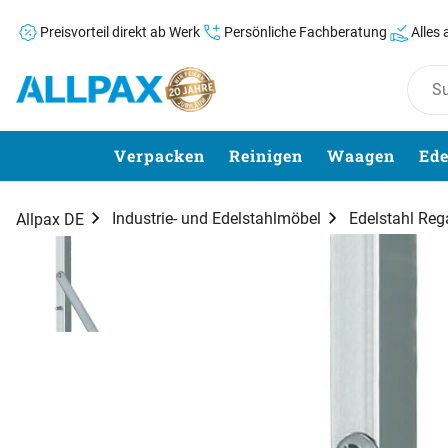
Preisvorteil direkt ab Werk
Persönliche Fachberatung
Alles
Zum Hauptinhalt springen
Verpacken
Reinigen
Waagen
Ede
Industrie- und Edelstahlmöbel
Edelstahl Reg
Allpax DE
Produktgalerie
Zur Kaufbox springen