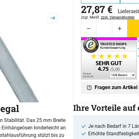
27
,
87
€
Lieferzei
Steuerhinweis:
zzgl. MwSt.
zzgl. Versandkosten
Fragen zum Artikel
Regal
Ihre Vorteile auf
n Stabilität. Das 25 mm Breite
Je nach Bedarf in 7 Län
e Einhängeösen kinderleicht an
Erhöhte Standfestigkeit 
stahlausführung stützt bis zu