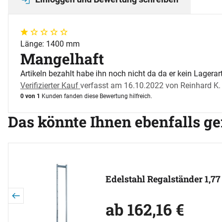
1 von 5
Länge: 1400 mm
Mangelhaft
Artikeln bezahlt habe ihn noch nicht da da er kein Lagerar
Verifizierter Kauf
verfasst am 16.10.2022 von Reinhard K.
0 von 1
Kunden fanden diese Bewertung hilfreich.
Das könnte Ihnen ebenfalls ge
Artikel überspringen
Edelstahl Regalständer 1,7
ab:
ab
162
,
16
€