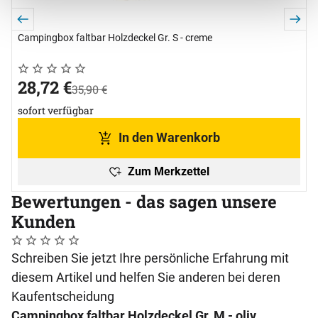
Campingbox faltbar Holzdeckel Gr. S - creme
C
Noch keine Bewertungen abgegeben
0 Bewertungen
N
0
jetzt:
28
,
72
€
statt:
35
,
90
€
sofort verfügbar
In den Warenkorb
Zum Merkzettel
Bewertungen - das sagen unsere
Kunden
Noch keine Bewertungen abgegeben
0 Bewertungen
Schreiben Sie jetzt Ihre persönliche Erfahrung mit
diesem Artikel und helfen Sie anderen bei deren
Kaufentscheidung
Campingbox faltbar Holzdeckel Gr. M - oliv