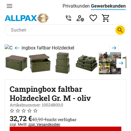
Privatkunden
Gewerbekunden
Menu
Preisliste:
Service & Beratung unter 0
Zum Hauptinhalt springen
Produktgalerie
Zur Kaufbox springen
Campingbox faltbar
Holzdeckel Gr. M - oliv
Artikelnummer: 10024800;0
Noch keine Bewertungen abgegeben
0 Bewertungen
jetzt:
32
,
72
€
statt:
40
,
90
€
nicht verfügbar
Steuerhinweis:
zzgl. MwSt.
zzgl. Versandkosten