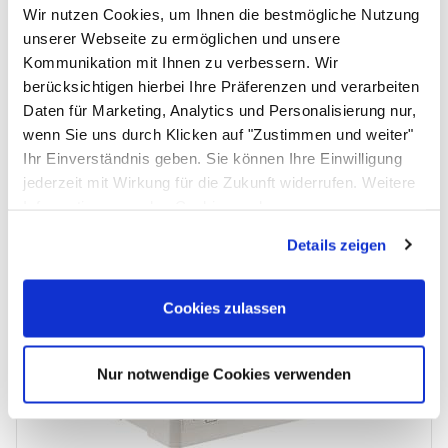
51 × 32,5 × 26,5 cm
Wir nutzen Cookies, um Ihnen die bestmögliche Nutzung
Höhe zusammengeklappt
unserer Webseite zu ermöglichen und unsere
9,5 cm
Kommunikation mit Ihnen zu verbessern. Wir
berücksichtigen hierbei Ihre Präferenzen und verarbeiten
Gewicht
Daten für Marketing, Analytics und Personalisierung nur,
2,9 kg
wenn Sie uns durch Klicken auf "Zustimmen und weiter"
Einsatzbereich
Ihr Einverständnis geben. Sie können Ihre Einwilligung
Camping, Outdoor, Haushalt, Terrasse, Picknick
jederzeit mit Wirkung für die Zukunft widerrufen. Weitere
Passendes Zubehör von ALLPAX
Informationen zu den Cookies und
Anpassungsmöglichkeiten finden Sie unter dem Button
Zubehör überspringen
Details zeigen
"Details anzeigen".
Cookies zulassen
Nur notwendige Cookies verwenden