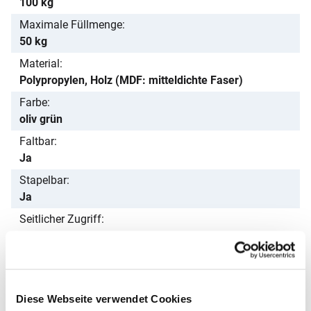
100 kg
Maximale Füllmenge
50 kg
Material
Polypropylen, Holz (MDF: mitteldichte Faser)
Farbe
oliv grün
Faltbar
Ja
Stapelbar
Ja
Seitlicher Zugriff
Ja
Maße (L × B × H)
53 × 35 × 29 cm
Innenmaße (L × B × H)
Diese Webseite verwendet Cookies