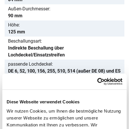
Außen-Durchmesser
90 mm
Höhe
125 mm
Beschallungsart
Indirekte Beschallung über
Lochdeckel/Einsatzstreifen
passende Lochdeckel
DE 6, 52, 100, 156, 255, 510, 514 (außer DE 08) und ES
4
Geeignet für RK
SONOREX RK 100/H, RK 102/H, RK 255/H, RK 514/H
Diese Webseite verwendet Cookies
Geeignet für DT
SONOREX DT 100/H, DT 102/H, DT 255/H, DT 514/H
Wir nutzen Cookies, um Ihnen die bestmögliche Nutzung
unserer Webseite zu ermöglichen und unsere
Nicht passend für
Kommunikation mit Ihnen zu verbessern. Wir
SONOREX RK 31/H, DT 31/H