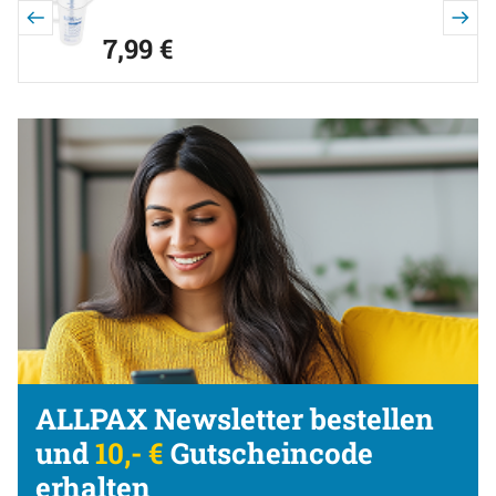
7
,
99
€
ALLPAX Newsletter bestellen
und
10,- €
Gutscheincode
erhalten