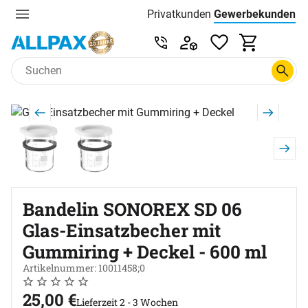
Privatkunden
Gewerbekunden
Menu
Preisliste:
Service & Beratung unter 0
Zum Hauptinhalt springen
Produktgalerie
Zur Kaufbox springen
Bandelin SONOREX SD 06
Glas-Einsatzbecher mit
Gummiring + Deckel - 600 ml
Artikelnummer: 10011458;0
Noch keine Bewertungen abgegeben
0 Bewertungen
25
,
00
€
Lieferzeit 2 - 3 Wochen