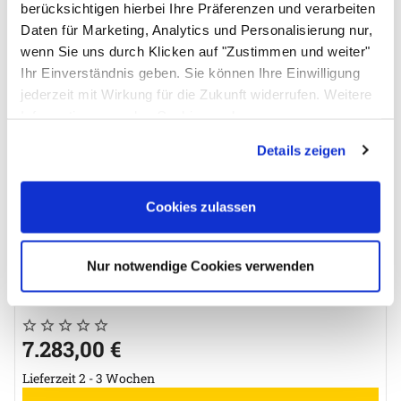
berücksichtigen hierbei Ihre Präferenzen und verarbeiten
Passendes Zubehör von ALLPAX
Daten für Marketing, Analytics und Personalisierung nur,
Zubehör überspringen
wenn Sie uns durch Klicken auf "Zustimmen und weiter"
B
Ihr Einverständnis geben. Sie können Ihre Einwilligung
E
jederzeit mit Wirkung für die Zukunft widerrufen. Weitere
N
0
Informationen zu den Cookies und
Anpassungsmöglichkeiten finden Sie unter dem Button
Details zeigen
L
"Details anzeigen".
Cookies zulassen
Nur notwendige Cookies verwenden
SONOCOOL 255.2 Set für Pathologie
Noch keine Bewertungen abgegeben
0 Bewertungen
7.283
,
00
€
Lieferzeit 2 - 3 Wochen