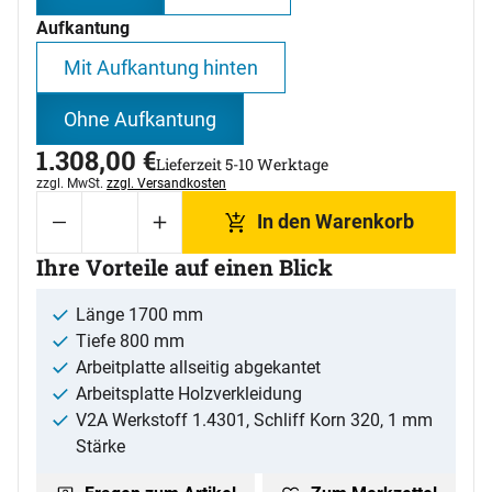
Aufkantung
Mit Aufkantung hinten
Ohne Aufkantung
1.308
,
00
€
Lieferzeit 5-10 Werktage
Steuerhinweis:
zzgl. MwSt.
zzgl. Versandkosten
In den Warenkorb
Ihre Vorteile auf einen Blick
Länge 1700 mm
Tiefe 800 mm
Arbeitplatte allseitig abgekantet
Arbeitsplatte Holzverkleidung
V2A Werkstoff 1.4301, Schliff Korn 320, 1 mm
Stärke