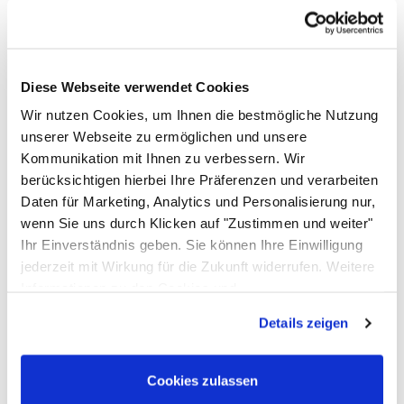
Noch keine Bewertungen abgegeben
0 Bewertungen
296
,
00
€
Lieferzeit 5-10 Werktage
Diese Webseite verwendet Cookies
Wir nutzen Cookies, um Ihnen die bestmögliche Nutzung
In den Warenkorb
unserer Webseite zu ermöglichen und unsere
Kommunikation mit Ihnen zu verbessern. Wir
Zum Merkzettel
berücksichtigen hierbei Ihre Präferenzen und verarbeiten
Bewertungen - das sagen unsere
Daten für Marketing, Analytics und Personalisierung nur,
Kunden
wenn Sie uns durch Klicken auf "Zustimmen und weiter"
Ihr Einverständnis geben. Sie können Ihre Einwilligung
Noch keine Bewertungen abgegeben
0 Bewertungen
jederzeit mit Wirkung für die Zukunft widerrufen. Weitere
Schreiben Sie jetzt Ihre persönliche Erfahrung mit
Informationen zu den Cookies und
diesem Artikel und helfen Sie anderen bei deren
Anpassungsmöglichkeiten finden Sie unter dem Button
Kaufentscheidung
Details zeigen
"Details anzeigen".
Arbeitstisch mit Holzunterfütterung 1,7 m
Cookies zulassen
Einloggen und Bewertung schreiben