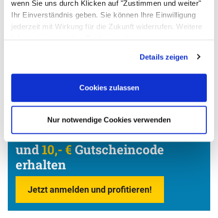
wenn Sie uns durch Klicken auf "Zustimmen und weiter"
Ihr Einverständnis geben. Sie können Ihre Einwilligung
jederzeit mit Wirkung für die Zukunft widerrufen. Weitere
Informationen zu den Cookies und
Anpassungsmöglichkeiten finden Sie unter dem Button
Details zeigen
"Details anzeigen".
Cookies zulassen
Nur notwendige Cookies verwenden
ALLPAX Newsletter bestellen
und
10,- €
Gutscheincode
erhalten
Jetzt anmelden und profitieren!