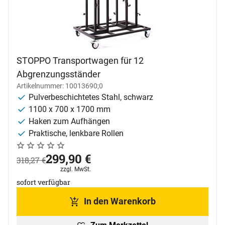
STOPPO Transportwagen für 12
Abgrenzungsständer
Artikelnummer: 10013690;0
Pulverbeschichtetes Stahl, schwarz
1100 x 700 x 1700 mm
Haken zum Aufhängen
Praktische, lenkbare Rollen
Noch keine Bewertungen abgegeben
0 Bewertungen
jetzt:
299
,
90
€
statt:
318
,
27
€
Steuerhinweis:
zzgl. MwSt.
sofort verfügbar
In den Warenkorb