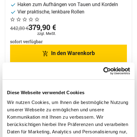
Haken zum Aufhängen von Tauen und Kordeln
Vier praktische, lenkbare Rollen
Noch keine Bewertungen abgegeben
0 Bewertungen
jetzt:
379
,
90
€
statt:
442
,
80
€
Steuerhinweis:
zzgl. MwSt.
sofort verfügbar
In den Warenkorb
Zum Merkzettel
Topseller in dieser Kategorie
Diese Webseite verwendet Cookies
Artikel überspringen
STOPPO Transportwagen für 12
Wir nutzen Cookies, um Ihnen die bestmögliche Nutzung
Abgrenzungsständer
unserer Webseite zu ermöglichen und unsere
jetzt:
Kommunikation mit Ihnen zu verbessern. Wir
299
,
90
€
berücksichtigen hierbei Ihre Präferenzen und verarbeiten
Daten für Marketing, Analytics und Personalisierung nur,