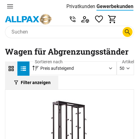
Privatkunden
Gewerbekunden
Menu
Preisliste:
Service & Beratung unter 0
Zum Hauptinhalt springen
Wagen für Abgrenzungsständer
Sortieren nach
Artikel
Preis aufsteigend
50
Filter anzeigen