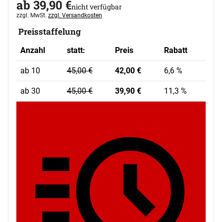
ab:
ab
39
,
90
€
nicht verfügbar
Steuerhinweis:
zzgl. MwSt.
zzgl. Versandkosten
Preisstaffelung
Anzahl
statt:
Preis
Rabatt
statt:
Rabatt
ab 10
45,
00
€
42,
00
€
6,6
%
statt:
Rabatt
ab 30
45,
00
€
39,
90
€
11,3
%