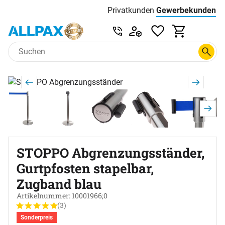
Privatkunden
Gewerbekunden
Menu
Preisliste:
Service & Beratung unter 0
Zum Hauptinhalt springen
Produktgalerie
Zur Kaufbox springen
STOPPO Abgrenzungsständer,
Gurtpfosten stapelbar,
Zugband blau
Artikelnummer: 10001966;0
(3)
Bewertung: 5 von 5 (3 Bewertungen)
3 Bewertungen
Sonderpreis