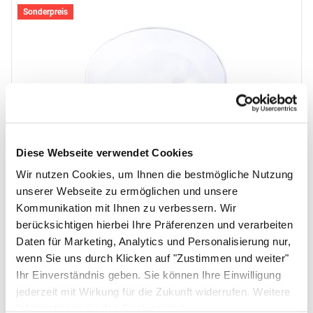
Zubehör überspringen
Sonderpreis
B
5
s
Diese Webseite verwendet Cookies
Wir nutzen Cookies, um Ihnen die bestmögliche Nutzung
Verkaufsschütte für Absperrständer
unserer Webseite zu ermöglichen und unsere
Kommunikation mit Ihnen zu verbessern. Wir
Noch keine Bewertungen abgegeben
0 Bewertungen
berücksichtigen hierbei Ihre Präferenzen und verarbeiten
jetzt:
9
,
90
€
statt:
25
,
65
€
Daten für Marketing, Analytics und Personalisierung nur,
sofort verfügbar
wenn Sie uns durch Klicken auf "Zustimmen und weiter"
Ihr Einverständnis geben. Sie können Ihre Einwilligung
jederzeit mit Wirkung für die Zukunft widerrufen. Weitere
Informationen zu den Cookies und