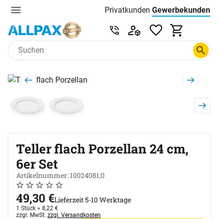
Privatkunden
Gewerbekunden
Menu
Preisliste:
Service & Beratung unter 0
Zum Hauptinhalt springen
Produktgalerie
Zur Kaufbox springen
Teller flach Porzellan 24 cm,
6er Set
Artikelnummer: 10024081;0
Noch keine Bewertungen abgegeben
0 Bewertungen
49
,
30
€
Lieferzeit 5-10 Werktage
1 Stück =
8
,
22
€
Steuerhinweis:
zzgl. MwSt.
zzgl. Versandkosten