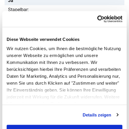
Ja
Stapelbar
Ja
VE
6er Set
Diese Webseite verwendet Cookies
Bewertungen - das sagen unsere
Kunden
Wir nutzen Cookies, um Ihnen die bestmögliche Nutzung
unserer Webseite zu ermöglichen und unsere
Noch keine Bewertungen abgegeben
0 Bewertungen
Kommunikation mit Ihnen zu verbessern. Wir
Schreiben Sie jetzt Ihre persönliche Erfahrung mit
berücksichtigen hierbei Ihre Präferenzen und verarbeiten
diesem Artikel und helfen Sie anderen bei deren
Daten für Marketing, Analytics und Personalisierung nur,
Kaufentscheidung
wenn Sie uns durch Klicken auf "Zustimmen und weiter"
Teller flach Porzellan 24 cm, 6er Set
Ihr Einverständnis geben. Sie können Ihre Einwilligung
jederzeit mit Wirkung für die Zukunft widerrufen. Weitere
Einloggen und Bewertung schreiben
Informationen zu den Cookies und
Das könnte Ihnen ebenfalls gefallen
Anpassungsmöglichkeiten finden Sie unter dem Button
Details zeigen
"Details anzeigen".
Artikel überspringen