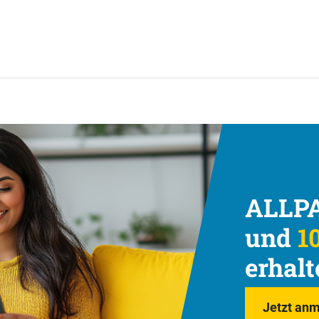
ALLPA
und
10
erhalt
Jetzt anm