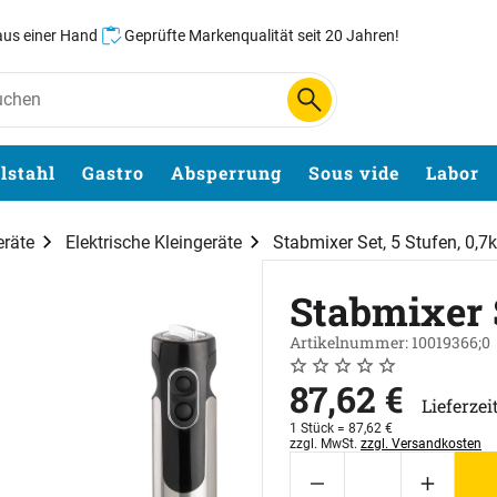
 aus einer Hand
Geprüfte Markenqualität seit 20 Jahren!
lstahl
Gastro
Absperrung
Sous vide
Labor
eräte
Elektrische Kleingeräte
Stabmixer Set, 5 Stufen, 0,7
Stabmixer 
Artikelnummer: 10019366;0
Noch keine Bewertungen 
0 Bewertungen
87
,
62
€
Lieferzei
1 Stück =
87
,
62
€
Steuerhinweis:
zzgl. MwSt.
zzgl. Versandkosten