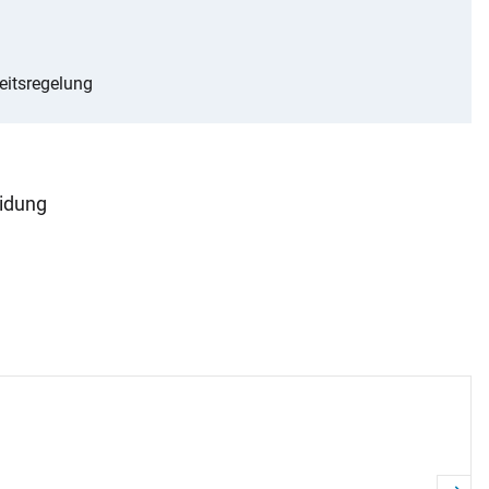
g
eitsregelung
eidung