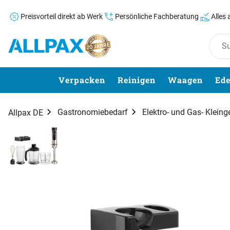
Preisvorteil direkt ab Werk
Persönliche Fachberatung
Alles
Zum Hauptinhalt springen
Verpacken
Reinigen
Waagen
Ede
Gastronomiebedarf
Elektro- und Gas- Kleing
Allpax DE
Produktgalerie
Zur Kaufbox springen