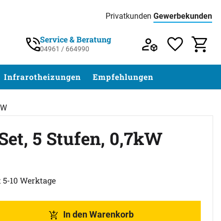
Privatkunden
Gewerbekunden
Preisliste:
Service & Beratung
04961 / 664990
Service & Beratung unter 04961 / 77 5
Infrarotheizungen
Empfehlungen
kW
Set, 5 Stufen, 0,7kW
abgegeben
t 5-10 Werktage
In den Warenkorb