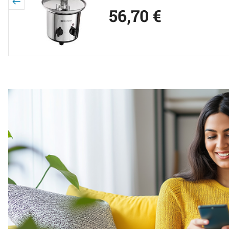
56
,
70
€