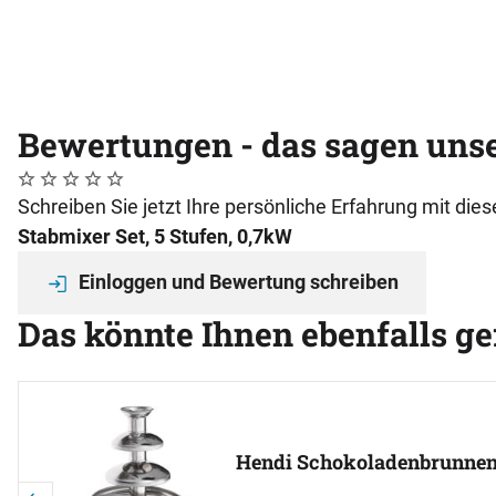
Bewertungen - das sagen uns
Noch keine Bewertungen abgegeben
0 Bewertungen
Schreiben Sie jetzt Ihre persönliche Erfahrung mit di
Stabmixer Set, 5 Stufen, 0,7kW
Einloggen und Bewertung schreiben
Das könnte Ihnen ebenfalls ge
Artikel überspringen
Hendi Schokoladenbrunnen