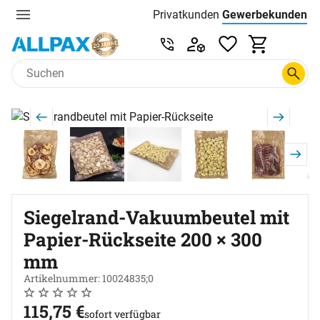
Privatkunden
Gewerbekunden
Menu
Preisliste:
Service & Beratung unter 0
Zum Hauptinhalt springen
Produktgalerie
Zur Kaufbox springen
Siegelrand-Vakuumbeutel mit
Papier-Rückseite 200 × 300
mm
Artikelnummer: 10024835;0
Noch keine Bewertungen abgegeben
0 Bewertungen
115
,
75
€
sofort verfügbar