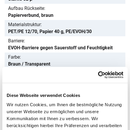
Aufbau Rückseite
Papierverbund, braun
Materialstruktur
PET/PE 12/70, Papier 40 g, PE/EVOH/30
Barriere
EVOH-Barriere gegen Sauerstoff und Feuchtigkeit
Farbe
Braun / Transparent
Maschineneignung
Alle gängigen Vakuumkammermaschinen
Einsatzbereich
Diese Webseite verwendet Cookies
trockene und halbtrockene Produkte
Wir nutzen Cookies, um Ihnen die bestmögliche Nutzung
Besonderheit
unserer Webseite zu ermöglichen und unsere
Premium-Optik mit natürlicher Papier-Haptik
Kommunikation mit Ihnen zu verbessern. Wir
Passendes Zubehör von ALLPAX
berücksichtigen hierbei Ihre Präferenzen und verarbeiten