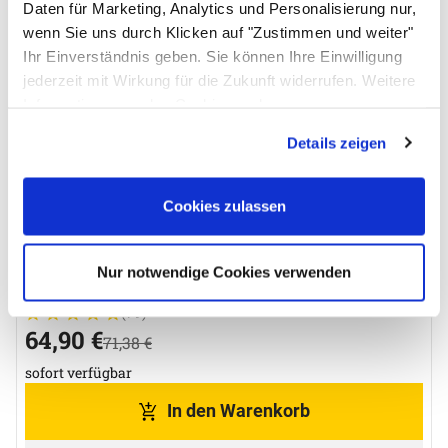
Zubehör überspringen
Daten für Marketing, Analytics und Personalisierung nur,
Topseller
wenn Sie uns durch Klicken auf "Zustimmen und weiter"
Ihr Einverständnis geben. Sie können Ihre Einwilligung
N
0
jederzeit mit Wirkung für die Zukunft widerrufen. Weitere
Informationen zu den Cookies und
s
Anpassungsmöglichkeiten finden Sie unter dem Button
Details zeigen
"Details anzeigen".
Cookies zulassen
Siegelrandbeutel 200 x 300 mm
Nur notwendige Cookies verwenden
(79)
Bewertung: 5 von 5 (79 Bewertungen)
79 Bewertungen
jetzt:
64
,
90
€
statt:
71
,
38
€
sofort verfügbar
In den Warenkorb