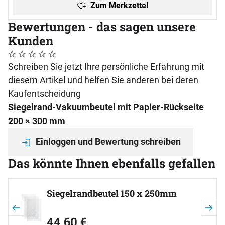
Zum Merkzettel
Bewertungen - das sagen unsere
Kunden
Noch keine Bewertungen abgegeben
0 Bewertungen
Schreiben Sie jetzt Ihre persönliche Erfahrung mit
diesem Artikel und helfen Sie anderen bei deren
Kaufentscheidung
Siegelrand-Vakuumbeutel mit Papier-Rückseite
200 × 300 mm
Einloggen und Bewertung schreiben
Das könnte Ihnen ebenfalls gefallen
Artikel überspringen
Siegelrandbeutel 150 x 250mm
44
,
60
€