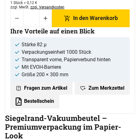
1 Stück =
0
,
12
€
Steuerhinweis:
zzgl. MwSt.
zzgl. Versandkosten
In den Warenkorb
Ihre Vorteile auf einen Blick
Stärke 82 µ
Verpackungseinheit 1000 Stück
Transparent vorne, Papierverbund hinten
Mit EVOH-Barriere
Größe 200 × 300 mm
Zum Merkzettel
Fragen zum Artikel
Bestellschein
Siegelrand-Vakuumbeutel –
Premiumverpackung im Papier-
Look