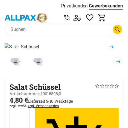
Privatkunden
Gewerbekunden
Menu
Preisliste:
Service & Beratung unter 0
Zum Hauptinhalt springen
Produktgalerie
Zur Kaufbox springen
Salat Schüssel
Noch keine Bew
0 Bewertungen
Artikelnummer: 10016898;0
4
,
80
€
Lieferzeit 5-10 Werktage
Steuerhinweis:
zzgl. MwSt.
zzgl. Versandkosten