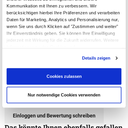
diesem Artikel und helfen Sie anderen bei deren
Kommunikation mit Ihnen zu verbessern. Wir
Kaufentscheidung
berücksichtigen hierbei Ihre Präferenzen und verarbeiten
Daten für Marketing, Analytics und Personalisierung nur,
Salat Schüssel
wenn Sie uns durch Klicken auf "Zustimmen und weiter"
Ihr Einverständnis geben. Sie können Ihre Einwilligung
jederzeit mit Wirkung für die Zukunft widerrufen. Weitere
Informationen zu den Cookies und
Anpassungsmöglichkeiten finden Sie unter dem Button
Details zeigen
"Details anzeigen".
Cookies zulassen
Nur notwendige Cookies verwenden
Einloggen und Bewertung schreiben
Das könnte Ihnen ebenfalls gefallen