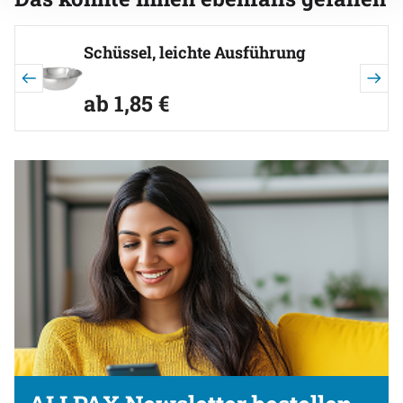
Artikel überspringen
Schüssel, leichte Ausführung
ab:
ab
1
,
85
€