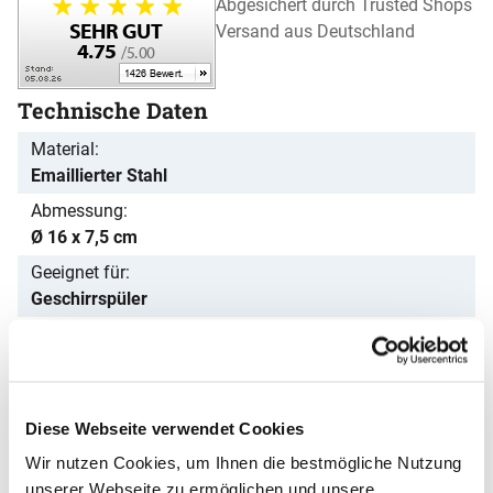
Abgesichert durch Trusted Shops
Versand aus Deutschland
Technische Daten
Material
Emaillierter Stahl
Abmessung
Ø 16 x 7,5 cm
Geeignet für
Geschirrspüler
Nicht geeignet für
Mikrowelle
Bewertungen - das sagen unsere
Kunden
Diese Webseite verwendet Cookies
Wir nutzen Cookies, um Ihnen die bestmögliche Nutzung
Noch keine Bewertungen abgegeben
0 Bewertungen
Schreiben Sie jetzt Ihre persönliche Erfahrung mit
unserer Webseite zu ermöglichen und unsere