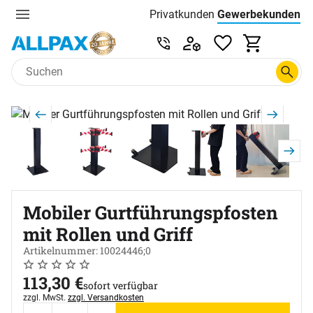
Privatkunden
Gewerbekunden
Menu
Preisliste:
Service & Beratung unter 0
Zum Hauptinhalt springen
Produktgalerie
Zur Kaufbox springen
Mobiler Gurtführungspfosten
mit Rollen und Griff
Artikelnummer: 10024446;0
Noch keine Bewertungen abgegeben
0 Bewertungen
113
,
30
€
sofort verfügbar
Steuerhinweis:
zzgl. MwSt.
zzgl. Versandkosten