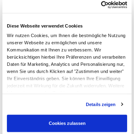
s
B
9
Diese Webseite verwendet Cookies
s
Wir nutzen Cookies, um Ihnen die bestmögliche Nutzung
unserer Webseite zu ermöglichen und unsere
Kommunikation mit Ihnen zu verbessern. Wir
berücksichtigen hierbei Ihre Präferenzen und verarbeiten
Daten für Marketing, Analytics und Personalisierung nur,
wenn Sie uns durch Klicken auf "Zustimmen und weiter"
Stoppo XL Abgrenzungsband zur Wandmontage 9,1m - schwarz
Ihr Einverständnis geben. Sie können Ihre Einwilligung
jederzeit mit Wirkung für die Zukunft widerrufen. Weitere
(1)
Informationen zu den Cookies und
Bewertung: 5 von 5 (1 Bewertungen)
1 Bewertung
ab:
ab
39
,
90
€
Anpassungsmöglichkeiten finden Sie unter dem Button
Details zeigen
"Details anzeigen".
sofort verfügbar
In den Warenkorb
Cookies zulassen