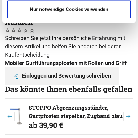
Zum Merkzettel
Nur notwendige Cookies verwenden
Bewertungen - das sagen unsere
Kunden
Noch keine Bewertungen abgegeben
0 Bewertungen
Schreiben Sie jetzt Ihre persönliche Erfahrung mit
diesem Artikel und helfen Sie anderen bei deren
Kaufentscheidung
Mobiler Gurtführungspfosten mit Rollen und Griff
Einloggen und Bewertung schreiben
Das könnte Ihnen ebenfalls gefallen
Artikel überspringen
STOPPO Abgrenzungsständer,
Gurtpfosten stapelbar, Zugband blau
ab:
ab
39
,
90
€