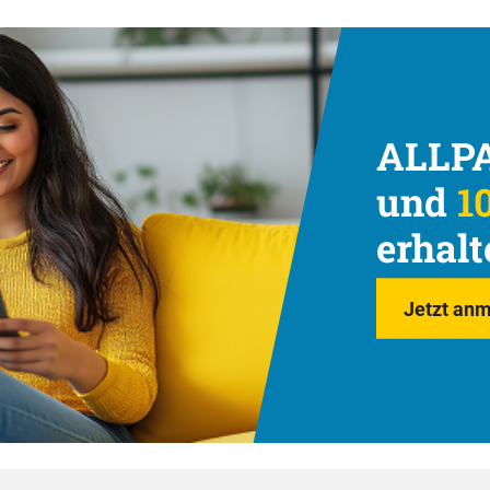
ALLPA
und
10
erhalt
Jetzt anm