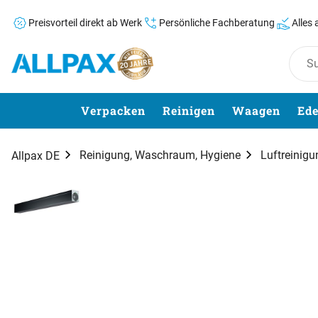
Preisvorteil direkt ab Werk
Persönliche Fachberatung
Alles
Zum Hauptinhalt springen
Verpacken
Reinigen
Waagen
Ede
Reinigung, Waschraum, Hygiene
Luftreinigu
Allpax DE
Produktgalerie
Zur Kaufbox springen