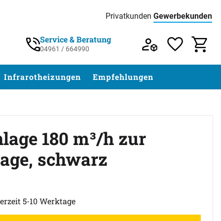
Privatkunden
Gewerbekunden
Preisliste:
Service & Beratung
04961 / 664990
Service & Beratung unter 04961 / 77 5
Infrarotheizungen
Empfehlungen
lage 180 m³/h zur
ge, schwarz
abgegeben
ferzeit 5-10 Werktage