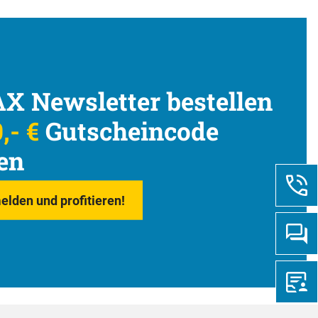
X Newsletter bestellen
,- €
Gutscheincode
en
elden und profitieren!