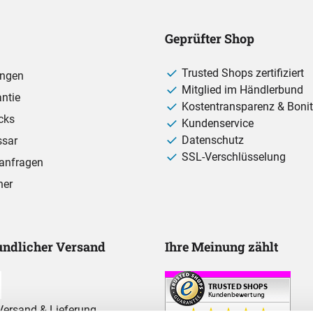
Geprüfter Shop
Trusted Shops zertifiziert
ungen
Mitglied im Händlerbund
ntie
Kostentransparenz & Bonit
cks
Kundenservice
Datenschutz
ssar
SSL-Verschlüsselung
anfragen
ner
ndlicher Versand
Ihre Meinung zählt
ersand & Lieferung