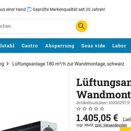
 aus einer Hand
Geprüfte Markenqualität seit 20 Jahren!
lstahl
Gastro
Absperrung
Sous vide
Labor
ng
Lüftungsanlage 180 m³/h zur Wandmontage, schwarz
Lüftungsan
Wandmonta
Artikelnummer: 10020297;0
Noch keine Bewertungen 
0 Bewertungen
1.405
,
05
€
Lie
Steuerhinweis:
zzgl. MwSt.
zzgl. Versandkosten