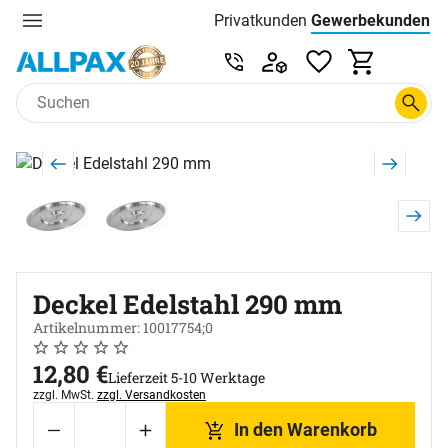
Privatkunden
Gewerbekunden
Menu
Preisliste:
Service & Beratung unter 0
Zum Hauptinhalt springen
Produktgalerie
Zur Kaufbox springen
Deckel Edelstahl 290 mm
Artikelnummer: 10017754;0
Noch keine Bewertungen abgegeben
0 Bewertungen
12
,
80
€
Lieferzeit 5-10 Werktage
Steuerhinweis:
zzgl. MwSt.
zzgl. Versandkosten
In den Warenkorb