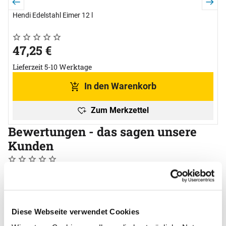
Hendi Edelstahl Eimer 12 l
Noch keine Bewertungen abgegeben
0 Bewertungen
47
,
25
€
Lieferzeit 5-10 Werktage
In den Warenkorb
Zum Merkzettel
Bewertungen - das sagen unsere
Kunden
Noch keine Bewertungen abgegeben
0 Bewertungen
Schreiben Sie jetzt Ihre persönliche Erfahrung mit
diesem Artikel und helfen Sie anderen bei deren
Kaufentscheidung
Diese Webseite verwendet Cookies
Deckel Edelstahl 290 mm