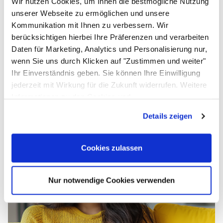
Wir nutzen Cookies, um Ihnen die bestmögliche Nutzung
Einloggen und Bewertung schreiben
unserer Webseite zu ermöglichen und unsere
Kommunikation mit Ihnen zu verbessern. Wir
Das könnte Ihnen ebenfalls gefallen
berücksichtigen hierbei Ihre Präferenzen und verarbeiten
Artikel überspringen
Daten für Marketing, Analytics und Personalisierung nur,
Backform oval
wenn Sie uns durch Klicken auf "Zustimmen und weiter"
Ihr Einverständnis geben. Sie können Ihre Einwilligung
ab:
ab
16
,
55
€
jederzeit mit Wirkung für die Zukunft widerrufen. Weitere
Informationen zu den Cookies und
Anpassungsmöglichkeiten finden Sie unter dem Button
Details zeigen
"Details anzeigen".
Cookies zulassen
Nur notwendige Cookies verwenden