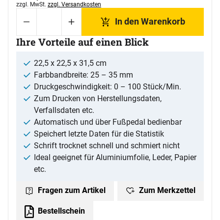
Steuerhinweis:
zzgl. MwSt.
zzgl. Versandkosten
In den Warenkorb
Ihre Vorteile auf einen Blick
22,5 x 22,5 x 31,5 cm
Farbbandbreite: 25 – 35 mm
Druckgeschwindigkeit: 0 – 100 Stück/Min.
Zum Drucken von Herstellungsdaten,
Verfallsdaten etc.
Automatisch und über Fußpedal bedienbar
Speichert letzte Daten für die Statistik
Schrift trocknet schnell und schmiert nicht
Ideal geeignet für Aluminiumfolie, Leder, Papier
etc.
Zum Merkzettel
Fragen zum Artikel
Bestellschein