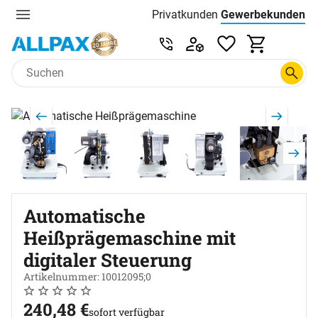
Privatkunden
Gewerbekunden
Menu
Preisliste:
Service & Beratung unter 0
Zum Hauptinhalt springen
Produktgalerie
Zur Kaufbox springen
Automatische
Heißprägemaschine mit
digitaler Steuerung
Artikelnummer: 10012095;0
Noch keine Bewertungen abgegeben
0 Bewertungen
240
,
48
€
sofort verfügbar