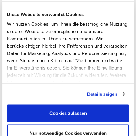
Anzahl Zeichen
/ = 5 mal, Leerzeichen = 6 mal
Diese Webseite verwendet Cookies
Anzahl Buchstaben
Wir nutzen Cookies, um Ihnen die bestmögliche Nutzung
E = 1 mal, X = 1 mal, P = 1 mal, M = 1 mal, F = 1 mal, D
unserer Webseite zu ermöglichen und unsere
= 1 mal, L = 1 mal, O = 1 mal, T = 1 mal
Kommunikation mit Ihnen zu verbessern. Wir
Bedienung
berücksichtigen hierbei Ihre Präferenzen und verarbeiten
Automatisch, digitale Steuerung
Daten für Marketing, Analytics und Personalisierung nur,
Sonstiges
wenn Sie uns durch Klicken auf "Zustimmen und weiter"
3-zeilig
Ihr Einverständnis geben. Sie können Ihre Einwilligung
jederzeit mit Wirkung für die Zukunft widerrufen. Weitere
Gewicht
Informationen zu den Cookies und
7 kg
Anpassungsmöglichkeiten finden Sie unter dem Button
Passendes Zubehör von ALLPAX
Details zeigen
"Details anzeigen".
Zubehör überspringen
F
Cookies zulassen
N
0
Nur notwendige Cookies verwenden