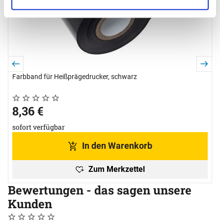
s
Farbband für Heißprägedrucker, schwarz
Noch keine Bewertungen abgegeben
0 Bewertungen
8
,
36
€
sofort verfügbar
In den Warenkorb
Zum Merkzettel
Bewertungen - das sagen unsere
Kunden