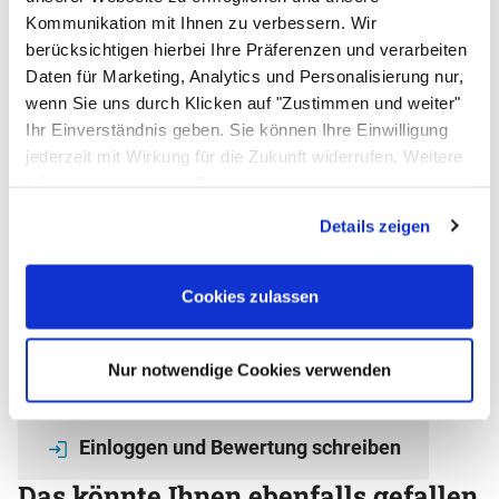
Kommunikation mit Ihnen zu verbessern. Wir
Noch keine Bewertungen abgegeben
0 Bewertungen
28
,
56
€
berücksichtigen hierbei Ihre Präferenzen und verarbeiten
Daten für Marketing, Analytics und Personalisierung nur,
Lieferzeit 5-10 Werktage
wenn Sie uns durch Klicken auf "Zustimmen und weiter"
In den Warenkorb
Ihr Einverständnis geben. Sie können Ihre Einwilligung
jederzeit mit Wirkung für die Zukunft widerrufen. Weitere
Zum Merkzettel
Informationen zu den Cookies und
Anpassungsmöglichkeiten finden Sie unter dem Button
Bewertungen - das sagen unsere
Details zeigen
"Details anzeigen".
Kunden
Noch keine Bewertungen abgegeben
0 Bewertungen
Cookies zulassen
Schreiben Sie jetzt Ihre persönliche Erfahrung mit
diesem Artikel und helfen Sie anderen bei deren
Nur notwendige Cookies verwenden
Kaufentscheidung
Aufdruck für Zugband: Logo, 40 cm, 1-farbig
Einloggen und Bewertung schreiben
Das könnte Ihnen ebenfalls gefallen