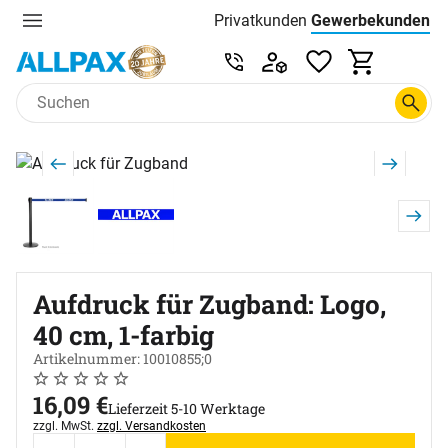
Privatkunden
Gewerbekunden
Menu
Preisliste:
Service & Beratung unter 0
Zum Hauptinhalt springen
Produktgalerie
Zur Kaufbox springen
Aufdruck für Zugband: Logo,
40 cm, 1-farbig
Artikelnummer: 10010855;0
Noch keine Bewertungen abgegeben
0 Bewertungen
16
,
09
€
Lieferzeit 5-10 Werktage
Steuerhinweis:
zzgl. MwSt.
zzgl. Versandkosten